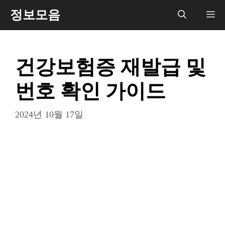
컨
정보모음
메
텐
츠
뉴
로
건강보험증 재발급 및
건
너
번호 확인 가이드
뛰
기
2024년 10월 17일