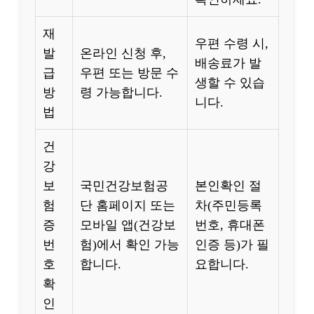
재
우편 수령 시,
발
온라인 신청 후,
배송료가 발
급
우편 또는 방문 수
생할 수 있습
방
령 가능합니다.
니다.
법
건
강
보
국민건강보험공
본인확인 절
험
단 홈페이지 또는
차(주민등록
증
모바일 앱(건강보
번호, 휴대폰
번
험)에서 확인 가능
인증 등)가 필
호
합니다.
요합니다.
확
인