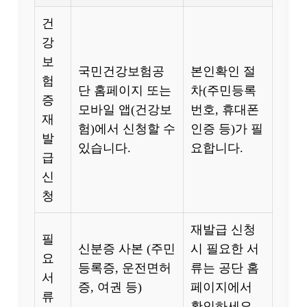
건
강
보
국민건강보험공
본인확인 절
험
단 홈페이지 또는
차(주민등록
증
모바일 앱(건강보
번호, 휴대폰
재
험)에서 신청할 수
인증 등)가 필
발
있습니다.
요합니다.
급
신
청
재발급 신청
필
신분증 사본 (주민
시 필요한 서
요
등록증, 운전면허
류는 공단 홈
서
증, 여권 등)
페이지에서
류
확인하세요.