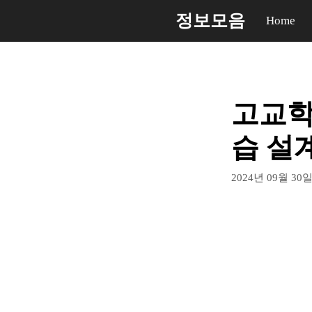
컨
정보모음
Home
텐
츠
로
건
고교학
너
뛰
습 설계
기
2024년 09월 30