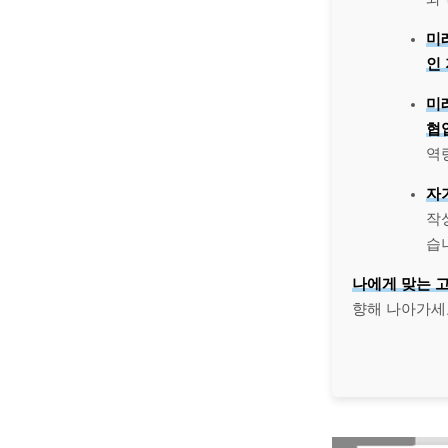
미
인
미
협
역
자
작
습
나에게 맞는 
향해 나아가세