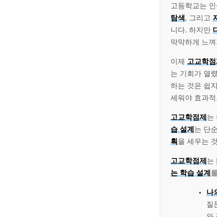
고등학교는 인
탐색
, 그리고
니다. 하지만
막막하게 느껴
이제
고교학점
는 기회가 열
하는 것은 쉽지
세워야 효과적
고교학점제
는
습 설계
는 단
획
을 세우는 
고교학점제
는
는 학습 설계
나
질
와