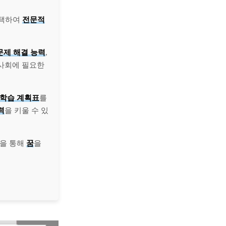
선택하여
전문적
문제 해결 능력
,
 사회에 필요한
학습 계획표
를
력
을 키울 수 있
을 통해
꿈
을