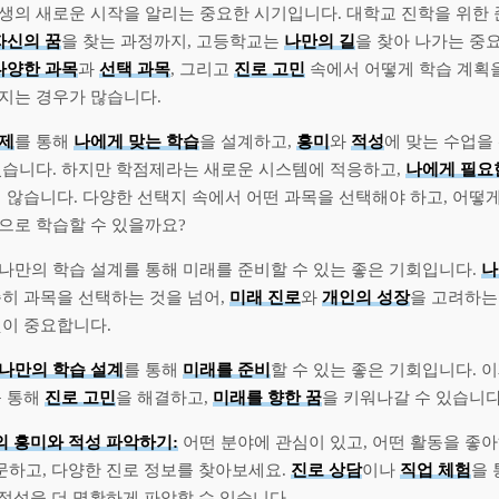
생의 새로운 시작을 알리는 중요한 시기입니다. 대학교 진학을 위한
자신의 꿈
을 찾는 과정까지, 고등학교는
나만의 길
을 찾아 나가는 중
다양한 과목
과
선택 과목
, 그리고
진로 고민
속에서 어떻게 학습 계획
지는 경우가 많습니다.
제
를 통해
나에게 맞는 학습
을 설계하고,
흥미
와
적성
에 맞는 수업을
렸습니다. 하지만 학점제라는 새로운 시스템에 적응하고,
나에게 필요
 않습니다. 다양한 선택지 속에서 어떤 과목을 선택해야 하고, 어떻
으로 학습할 수 있을까요?
 나만의 학습 설계를 통해 미래를 준비할 수 있는 좋은 기회입니다.
나
순히 과목을 선택하는 것을 넘어,
미래 진로
와
개인의 성장
을 고려하
것이 중요합니다.
나만의 학습 설계
를 통해
미래를 준비
할 수 있는 좋은 기회입니다. 
를 통해
진로 고민
을 해결하고,
미래를 향한 꿈
을 키워나갈 수 있습니다
의 흥미와 적성 파악하기:
어떤 분야에 관심이 있고, 어떤 활동을 좋
문하고, 다양한 진로 정보를 찾아보세요.
진로 상담
이나
직업 체험
을 
 적성을 더 명확하게 파악할 수 있습니다.