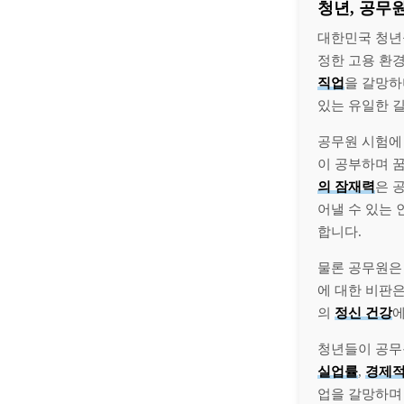
청년, 공무
대한민국 청
정한 고용 환
직업
을 갈망하
있는 유일한 
공무원 시험에
이 공부하며 
의 잠재력
은 
어낼 수 있는
합니다.
물론 공무원
에 대한 비판은
의
정신 건강
에
청년들이 공무
실업률
,
경제적
업을 갈망하