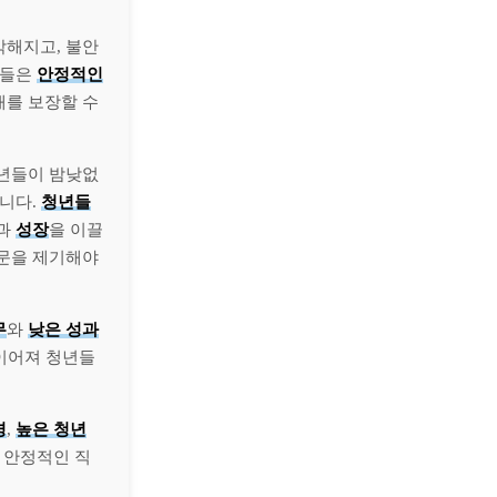
각해지고, 불안
년들은
안정적인
래를 보장할 수
년들이 밤낮없
합니다.
청년들
과
성장
을 이끌
의문을 제기해야
무
와
낮은 성과
이어져 청년들
경
,
높은 청년
 안정적인 직