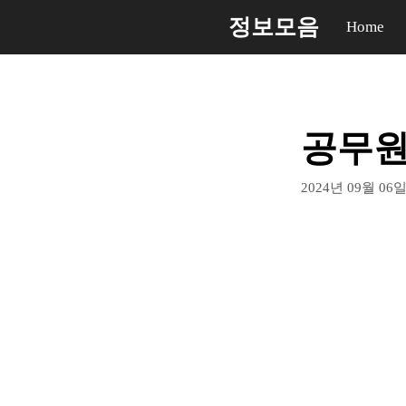
컨
정보모음
Home
텐
츠
로
건
공무원
너
뛰
2024년 09월 06
기