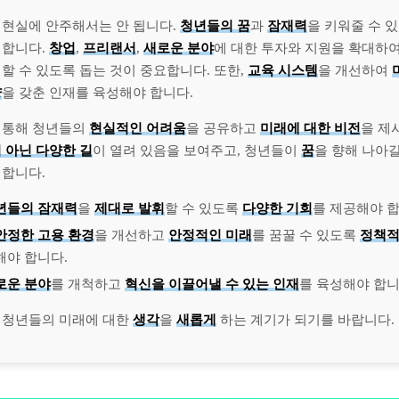
 현실에 안주해서는 안 됩니다.
청년들의 꿈
과
잠재력
을 키워줄 수 
 합니다.
창업
,
프리랜서
,
새로운 분야
에 대한 투자와 지원을 확대하
할 수 있도록 돕는 것이 중요합니다. 또한,
교육 시스템
을 개선하여
량
을 갖춘 인재를 육성해야 합니다.
 통해 청년들의
현실적인 어려움
을 공유하고
미래에 대한 비전
을 제
 아닌 다양한 길
이 열려 있음을 보여주고, 청년들이
꿈
을 향해 나아
 합니다.
년들의 잠재력
을
제대로 발휘
할 수 있도록
다양한 기회
를 제공해야 합
안정한 고용 환경
을 개선하고
안정적인 미래
를 꿈꿀 수 있도록
정책적
해야 합니다.
로운 분야
를 개척하고
혁신을 이끌어낼 수 있는 인재
를 육성해야 합니
 청년들의 미래에 대한
생각
을
새롭게
하는 계기가 되기를 바랍니다.