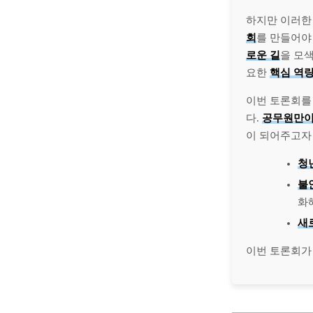
하지만 이러한
회
를 만들어야
로운 길
을 모색
요한
핵심 역
이번 토론회를
다.
공무원만이
이 되어주고자
청
불
화
새
이번 토론회가