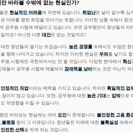
원만 바라볼 수밖에 없는 현실인가?
년들은
현실적인 어려움
에 직면해 있습니다.
취업난
은 날이 갈수록 심
경은 미래를 향한 희망을 앗아가는 듯합니다. 이러한 상황 속에서 청
며 공무원 시험에 매달리고 있습니다. 과연 공무원만이 청년들의 미
길일까요? 아니면 다른
대안
은 없는 것일까요?
 대한 청년들의 열기는 뜨겁습니다.
높은 경쟁률
속에서도 수많은 청
꿈을 향해 나아가고 있습니다. 하지만 이러한 현실은
우려
를 낳기도 
공무원 시험에만 국한되어서는 안 될 것입니다. 다양한 분야에서
혁신
 인재들이 공무원 시험에 매몰되어
잠재력을 낭비
하는 것은 아닌지 
은
안정적인 직업
이라는 매력을 가지고 있습니다. 하지만
획일적인 업
 끊이지 않고 있습니다. 또한, 공무원에 대한
높은 기대
는
압박
으로 
도 악영향을 미칠 수 있습니다.
원만 바라보는 현실에는 여러
요인
이 존재합니다.
불안정한 고용 환
 불평등
등이 그 이유입니다. 청년들은 미래에 대한
불확실성
속에서
며
안전한 선택
을 하게 되는 것입니다.