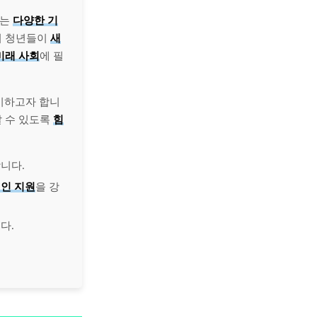
있는
다양한 기
여 청년들이
새
미래 사회
에 필
시하고자 합니
갈 수 있도록
힘
니다.
인 지원
을 강
다.