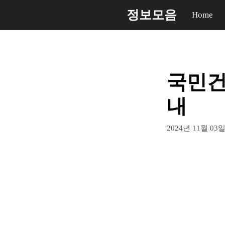
컨
정보모음
Home
텐
츠
로
건
국민건
너
뛰
내
기
2024년 11월 03