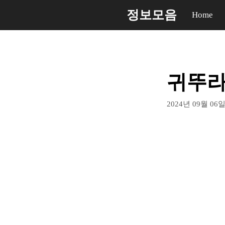
컨
정보모음
Home
텐
츠
로
건
귀뚜라
너
뛰
2024년 09월 06
기