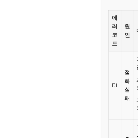
에
러
원
코
인
드
점
화
E1
실
패