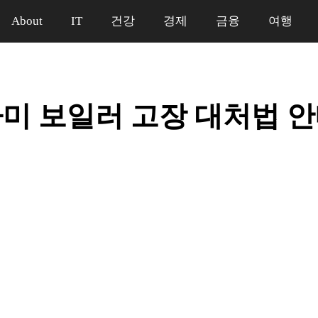
About
IT
건강
경제
금융
여행
미 보일러 고장 대처법 
일