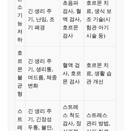
초음파
호르몬 치
소
긴 생리 주
검사, 혈
료, 생식 보
기
기, 난임, 조
액 검사,
조 기술(시
능
기 폐경
호르몬
험관 아기
저
검사
시술 등)
하
호
르
긴 생리 주
혈액 검
호르몬 치
몬
기, 생리통,
사, 호르
료, 생활 습
불
여드름, 체중
몬 검사
관 개선
균
변화
형
스트레
스
긴 생리 주
스 척도
스트레스
트
기, 긴장성
검사, 정
관리 방법,
레
두통, 불안,