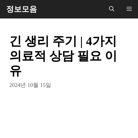
컨
정보모음
메
텐
츠
뉴
로
긴 생리 주기 | 4가지
건
너
의료적 상담 필요 이
뛰
기
유
2024년 10월 15일