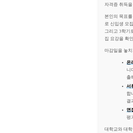
자격증 취득을
본인의 목표를
로 신입생 모집
그리고 3학기로
집 요강을 확
마감일을 놓치
온
니
출
서
합
결
면
평
대학교와 대