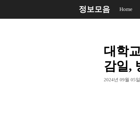
컨
정보모음
Home
텐
츠
로
건
대학교
너
뛰
감일, 
기
2024년 09월 05