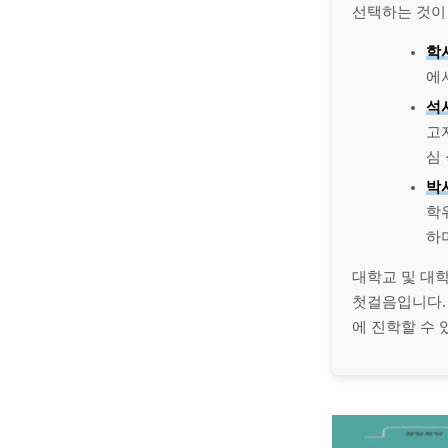
선택하는 것이
학
에
석
고
심
박
학
하
대학교 및 대학
첫걸음입니다.
에 진학할 수 