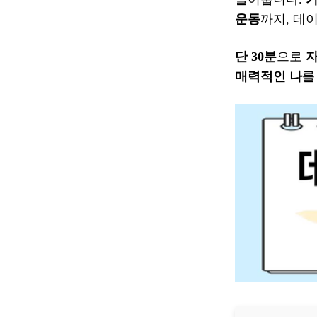
운동
까지, 데
단 30분
으로
자
매력적인 나
를