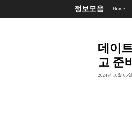
컨
정보모음
Home
텐
츠
로
건
데이트
너
뛰
고 준
기
2024년 10월 06