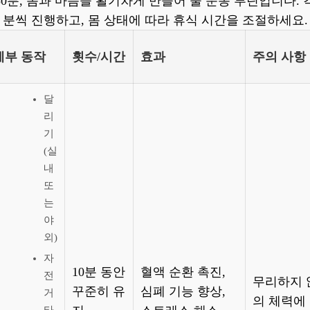
30분, 몸과 마음을 활기차게 만들어 줄 운동 루틴입니다. 각
분씩 진행하고, 몸 상태에 따라 휴식 시간을 조절하세요.
세부 동작
횟수/시간
효과
주의 사항
달
리
기
(실
내
또
는
야
외)
자
10분 동안
혈액 순환 촉진,
전
무리하지 
꾸준히 유
심폐 기능 향상,
거
의 체력에