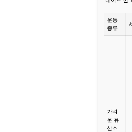
데이트 전 
운동
종류
가벼
운 유
산소