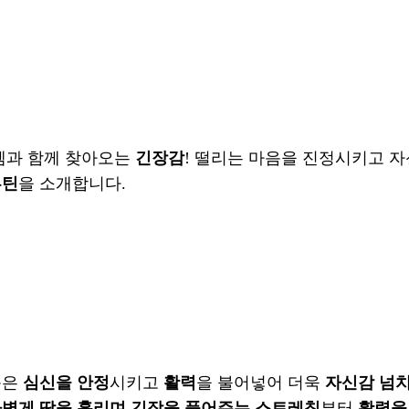
설렘과 함께 찾아오는
긴장감
! 떨리는 마음을 진정시키고 
루틴
을 소개합니다.
동은
심신을 안정
시키고
활력
을 불어넣어 더욱
자신감 넘
볍게 땀을 흘리며 긴장을 풀어주는 스트레칭
부터
활력을