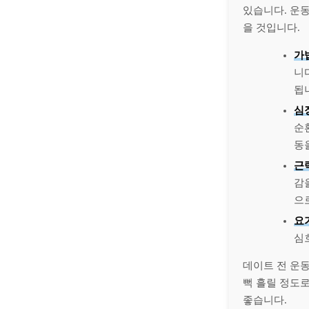
있습니다. 운
을 것입니다.
가
니
됩
심
순
동
근
감
으
요
심
데이트 전 운
뻑 흘릴 정도
좋습니다.