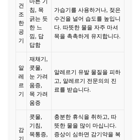
마른 기
건
침, 목
가습기를 사용하거나, 젖은
조
긁는 듯
수건을 널어 습도를 높입니
한
한 느
다. 따뜻한 물을 자주 마셔
공
낌, 답
목을 촉촉하게 유지합니다.
기
답함
재채기,
알
콧물,
알레르기 유발 물질을 피하
레
눈 가려
고, 알레르기 전문의의 진
르
움증,
료를 받습니다.
기
목 가려
움증
콧물,
충분한 휴식을 취하고, 따
기침,
뜻한 물을 많이 마십니다.
감
목통증,
증상이 심하면 감기약을 복
기