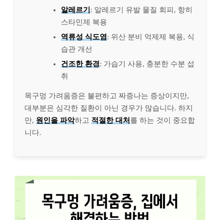
알레르기
: 알레르기 유발 물질 회피, 항히
스타민제 복용
역류성 식도염
: 위산 분비 억제제 복용, 식
습관 개선
건조한 환경
: 가습기 사용, 충분한 수분 섭
취
목구멍 가려움증은 불편하고 짜증나는 증상이지만,
대부분은 심각한 질환이 아닌 경우가 많습니다. 하지
만,
원인을 파악
하고
적절한 대처
를 하는 것이 중요합
니다.