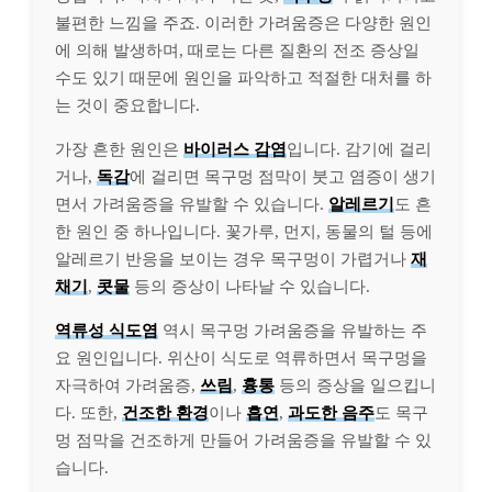
불편한 느낌을 주죠. 이러한 가려움증은 다양한 원인
에 의해 발생하며, 때로는 다른 질환의 전조 증상일
수도 있기 때문에 원인을 파악하고 적절한 대처를 하
는 것이 중요합니다.
가장 흔한 원인은
바이러스 감염
입니다. 감기에 걸리
거나,
독감
에 걸리면 목구멍 점막이 붓고 염증이 생기
면서 가려움증을 유발할 수 있습니다.
알레르기
도 흔
한 원인 중 하나입니다. 꽃가루, 먼지, 동물의 털 등에
알레르기 반응을 보이는 경우 목구멍이 가렵거나
재
채기
,
콧물
등의 증상이 나타날 수 있습니다.
역류성 식도염
역시 목구멍 가려움증을 유발하는 주
요 원인입니다. 위산이 식도로 역류하면서 목구멍을
자극하여 가려움증,
쓰림
,
흉통
등의 증상을 일으킵니
다. 또한,
건조한 환경
이나
흡연
,
과도한 음주
도 목구
멍 점막을 건조하게 만들어 가려움증을 유발할 수 있
습니다.