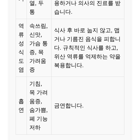
열, 두
용하거나 의사의 진료를 받
통
습니다.
역
속쓰림,
식사 후 바로 눕지 않고, 맵
류
신맛,
거나 기름진 음식을 피합니
성
가슴 통
다. 규칙적인 식사를 하고,
식
증, 목
위산 역류를 억제하는 약을
도
가려움
복용합니다.
염
증
기침,
목 가려
흡
움증,
금연합니다.
연
숨가쁨,
폐 기능
저하