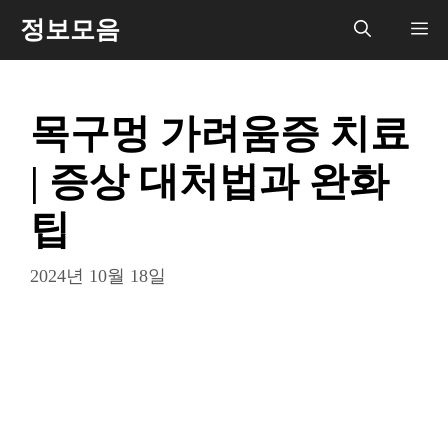
컨
정보모음
메
텐
츠
뉴
로
목구멍 가려움증 치료
건
너
| 증상 대처법과 완화
뛰
기
팁
2024년 10월 18일