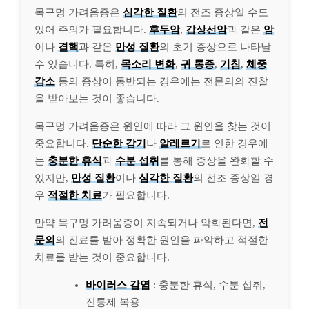
목구멍 가려움증은
심각한 질환
의 전조 증상일 수도
있어 주의가 필요합니다.
후두암
,
갑상선암
과 같은
암
이나
결핵
과 같은
만성 질환
의 초기 증상으로 나타날
수 있습니다. 특히,
목소리 변화
,
귀 통증
,
기침
,
체중
감소
등의 증상이 동반되는 경우에는 전문의의 진찰
을 받아보는 것이 좋습니다.
목구멍 가려움증은 원인에 따라 그 원인을 찾는 것이
중요합니다.
단순한 감기
나
알레르기
로 인한 경우에
는
충분한 휴식
과
수분 섭취
를 통해 증상을 완화할 수
있지만,
만성 질환
이나
심각한 질환
의 전조 증상일 경
우
적절한 치료
가 필요합니다.
만약 목구멍 가려움증이 지속되거나 악화된다면,
전
문의
의 진료를 받아 정확한 원인을 파악하고 적절한
치료를 받는 것이 중요합니다.
바이러스 감염
: 충분한 휴식, 수분 섭취,
진통제 복용