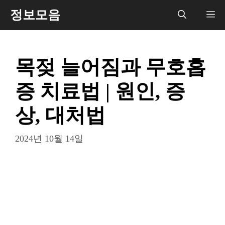
컨
정보모음
메
텐
츠
뉴
로
목젖 늘어짐과 무호흡
건
너
증 치료법 | 원인, 증
뛰
기
상, 대처법
2024년 10월 14일