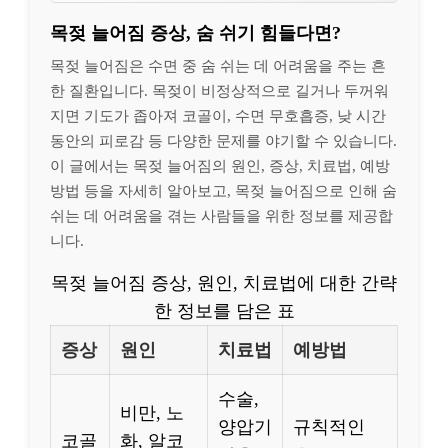
목젖 늘어짐 증상, 숨 쉬기 힘들다면?
목젖 늘어짐은 수면 중 숨 쉬는 데 어려움을 주는 흔
한 질환입니다. 목젖이 비정상적으로 길거나 두꺼워
지면 기도가 좁아져 코골이, 수면 무호흡증, 낮 시간
동안의 피로감 등 다양한 문제를 야기할 수 있습니다.
이 글에서는 목젖 늘어짐의 원인, 증상, 치료법, 예방
방법 등을 자세히 알아보고, 목젖 늘어짐으로 인해 숨
쉬는 데 어려움을 겪는 사람들을 위한 정보를 제공합
니다.
목젖 늘어짐 증상, 원인, 치료법에 대한 간략
한 정보를 담은 표
증상
원인
치료법
예방법
수술,
비만, 노
양압기
규칙적인
코골
화, 알코