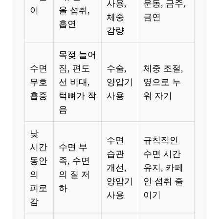
사용,
운동, 금주,
이
올 섭취,
체중
금연
흡연
감량
목젖 늘어
수면
짐, 편도
수술,
체중 조절,
무호
선 비대,
양압기
옆으로 누
흡증
턱뼈가 작
사용
워 자기
음
낮
수면
규칙적인
시간
수면 부
습관
수면 시간
동안
족, 수면
개선,
유지, 카페
의
의 질 저
양압기
인 섭취 줄
피로
하
사용
이기
감