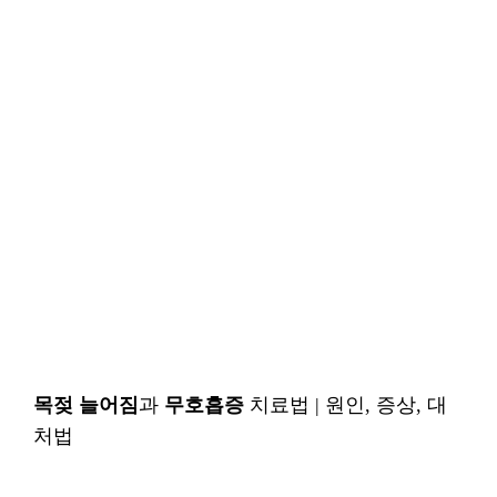
목젖 늘어짐
과
무호흡증
치료법 | 원인, 증상, 대
처법