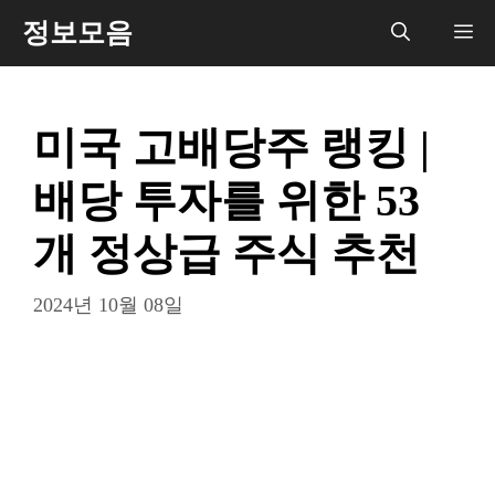
컨
정보모음
메
텐
츠
뉴
로
미국 고배당주 랭킹 |
건
너
배당 투자를 위한 53
뛰
기
개 정상급 주식 추천
2024년 10월 08일