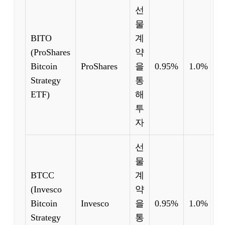
선
물
BITO
계
(ProShares
약
Bitcoin
ProShares
을
0.95%
1.0%
Strategy
통
ETF)
해
투
자
선
물
BTCC
계
(Invesco
약
Bitcoin
Invesco
을
0.95%
1.0%
Strategy
통