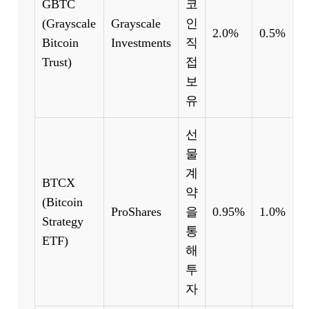
GBTC
코
(Grayscale
Grayscale
인
2.0%
0.5%
Bitcoin
Investments
직
Trust)
접
보
유
선
물
계
BTCX
약
(Bitcoin
ProShares
을
0.95%
1.0%
Strategy
통
ETF)
해
투
자