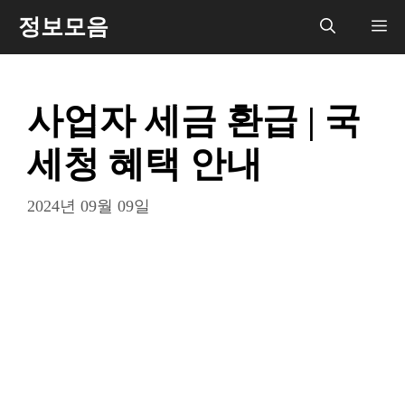
컨
정보모음
메
텐
츠
뉴
로
사업자 세금 환급 | 국
건
너
세청 혜택 안내
뛰
기
2024년 09월 09일