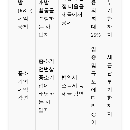
발
개발
용
부
정 비율을
(R&D)
활동을
의
기
세금에서
세액
수행하
최
한
공제
공제
는 사
대
까
업자
25%
지
업
종
세
중소기
및
금
업법상
중소
규
납
중소기
법인세,
기업
모
부
업에
소득세 등
세액
에
기
해당하
세금 감면
감면
따
한
는 사
라
까
업자
상
지
이