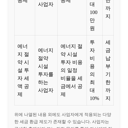
공제
공제
한
사업자
대
까
100
지
만
원
투
세
에너
에너지 절
에너지
자
금
지 절
약 시설
절약
비
납
약 시
투자 비용
시설
용
부
설 투
의 일정
투자를
의
기
자 세
비율을 세
하는
최
한
액 공
금에서 공
사업자
대
까
제
제
10%
지
위에 나열된 내용 외에도 사업자에게 적용되는 다양
한 세금 환급 제도가 존재할 수 있습니다. 사업자는