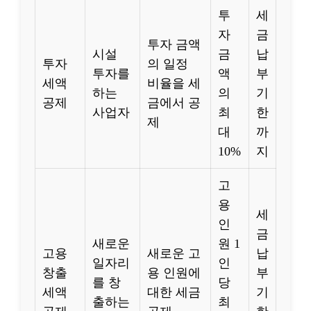
투
세
자
금
투자 금액
시설
금
납
투자
의 일정
투자를
액
부
세액
비율을 세
하는
의
기
공제
금에서 공
사업자
최
한
제
대
까
10%
지
고
용
세
인
금
새로운
원 1
고용
새로운 고
납
일자리
인
창출
용 인원에
부
를 창
당
세액
대한 세금
기
출하는
최