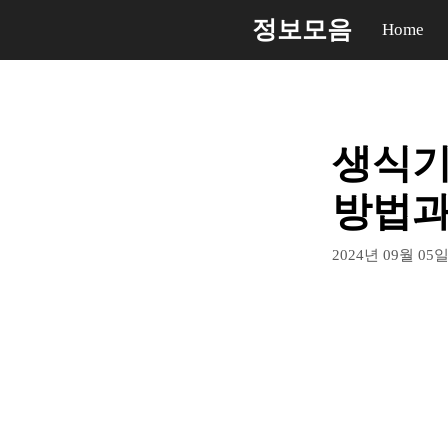
컨
정보모음
Home
텐
츠
로
건
생식기
너
뛰
방법과
기
2024년 09월 05