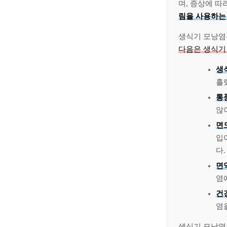
며, 증상에 따
림을 사용하는
생식기 모낭
다음은 생식기 
생
흘
통
않
면
입
다.
면
염
건
염
생식기 모낭염