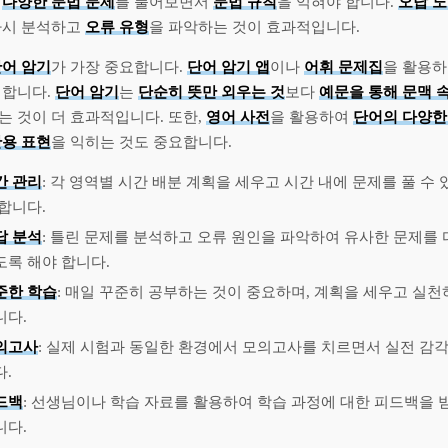
고
다양한 문법 문제
를 풀어보면서
문법 규칙
을 익혀야 합니다.
오답 
다시 분석하고
오류 유형
을 파악하는 것이 효과적입니다.
어 암기
가 가장 중요합니다.
단어 암기 앱
이나
어휘 문제집
을 활용
 합니다.
단어 암기
는
단순히 뜻만 외우는 것
보다
예문을 통해 문맥 
는 것이 더 효과적입니다. 또한,
영어 사전
을 활용하여
단어의 다양한
용 표현
을 익히는 것도 중요합니다.
간 관리
: 각 영역별 시간 배분 계획을 세우고 시간 내에 문제를 풀 수
 합니다.
답 분석
: 틀린 문제를 분석하고 오류 원인을 파악하여 유사한 문제를 
도록 해야 합니다.
준한 학습
: 매일 꾸준히 공부하는 것이 중요하며, 계획을 세우고 실천
니다.
의고사
: 실제 시험과 동일한 환경에서 모의고사를 치르면서 실전 감각
다.
드백
: 선생님이나 학습 자료를 활용하여 학습 과정에 대한 피드백을 
니다.