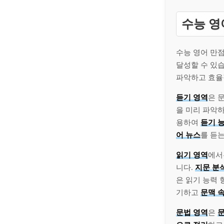
수능 영
수능 영어 만점
달성할 수 있습
파악하고 효율
듣기 영역
은 
을 미리 파악하
용하여
듣기 
어 뉴스
를 듣
읽기 영역
에
니다.
지문 분
은 읽기 능력
기하고
문맥 
문법 영역
은
문