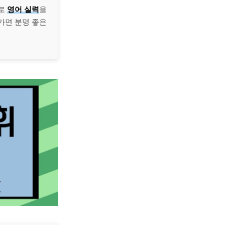
로
영어 실력
을
가면 분명 좋은