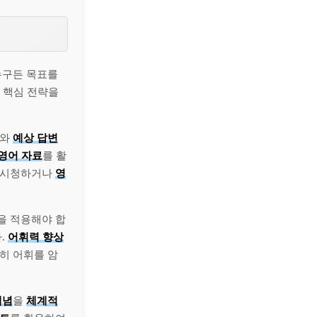
누구든 목표를
별 핵심 전략을
와
예상 답변
영어 자료
를 활
께 시청하거나
영
을 적용해야 합
.
어휘력 향상
히 어휘를 암
개념
을
체계적