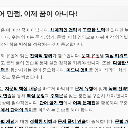
어 만점, 이제 꿈이 아니다!
은 더 이상 꿈이 아닙니다.
체계적인 전략
과
꾸준한 노력
만 있다면 
니다. 수능 영어는 듣기, 읽기, 문법, 어휘 영역으로 나뉘며 각 영역
적인 학습 방식을 적용하는 것이 중요합니다.
문제 유형에 맞는
전략적 청취
가 필수입니다.
문제 유형
별
핵심 키워드
고 문제 풀이 연습을 통해 실전 감각을 키워야 합니다. 또한,
다양한 
능력
을 향상시키는 것이 중요합니다.
미드나 영화
를 영어 자막과 함
는 것도 좋은 방법입니다.
서는
지문의 핵심 내용
을 빠르게 파악하고
문제 유형
에 맞게
독해 전략
석 연습
을 통해
핵심 문장
과
주제문
을 찾는 훈련을 꾸준히 해야 합니다
 향상에 필수적입니다.
단어 암기 앱
이나
어휘 문제집
을 활용하여 꾸준
속에서 단어의 의미
를 파악하는 연습을 해야 합니다.
법 개념
에 대한
정확한 이해
와
문제 풀이 연습
이 중요합니다.
문법 