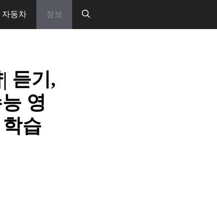
자동차
정보
 듣기,
수능 영
어 학습