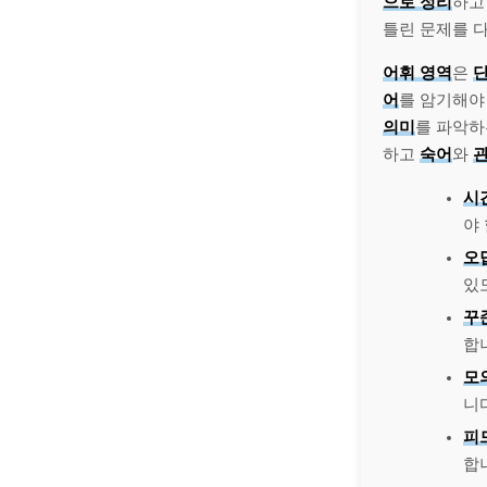
으로 정리
하
틀린 문제를 
어휘 영역
은
단
어
를 암기해야
의미
를 파악하
하고
숙어
와
관
시
야
오
있
꾸
합
모
니
피
합