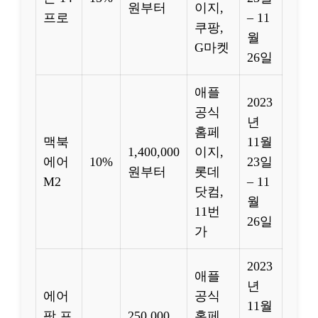
원부터
이지,
프로
– 11
쿠팡,
월
G마켓
26일
애플
2023
공식
년
홈페
맥북
11월
1,400,000
이지,
에어
10%
23일
원부터
롯데
M2
– 11
닷컴,
월
11번
26일
가
2023
애플
년
에어
공식
11월
팟 프
250,000
홈페