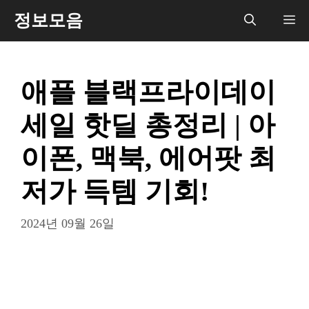
컨
정보모음
메
텐
츠
뉴
로
애플 블랙프라이데이
건
너
세일 핫딜 총정리 | 아
뛰
기
이폰, 맥북, 에어팟 최
저가 득템 기회!
2024년 09월 26일