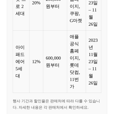
20%
23일
로 2
원부터
이지,
– 11
세대
쿠팡,
월
G마켓
26일
애플
2023
공식
아이
년
홈페
패드
11월
600,000
이지,
에어
12%
23일
원부터
롯데
5세
– 11
닷컴,
대
월
11번
26일
가
행사 기간과 할인율은 판매처에 따라 다를 수 있습니
다. 자세한 내용은 각 판매처에서 확인하세요.