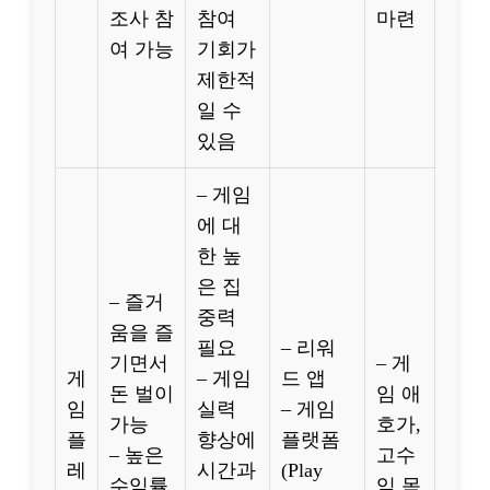
조사 참
참여
마련
여 가능
기회가
제한적
일 수
있음
– 게임
에 대
한 높
은 집
– 즐거
중력
움을 즐
필요
– 리워
기면서
– 게
게
– 게임
드 앱
돈 벌이
임 애
임
실력
– 게임
가능
호가,
플
향상에
플랫폼
– 높은
고수
레
시간과
(Play
수익률
익 목