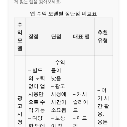
게 맞는 앱을 찾아보세요.
앱 수익 모델별 장단점 비교표
수
익
추천
장점
단점
대표 앱
모
유형
델
– 수익
– 별도
률이
의 노력
낮음
없이 앱
– 광고
– 여
사용만
시청에
– 캐시
광
가 시
으로 수
시간이
슬라이
고
간 활
익 가능
소요됨
드
시
용,
– 다양
– 보상
– 애드
청
용돈
한 앱에
이 적
픽