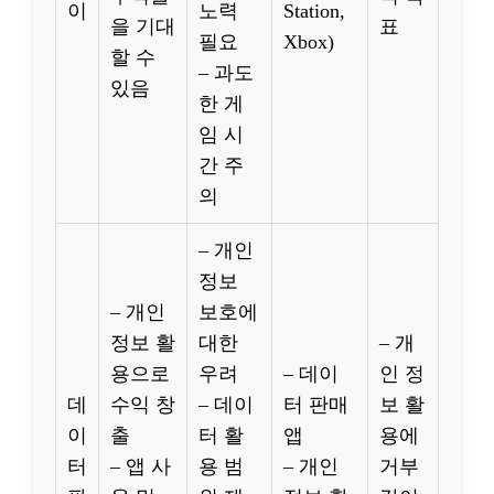
이
노력
Station,
을 기대
표
필요
Xbox)
할 수
– 과도
있음
한 게
임 시
간 주
의
– 개인
정보
– 개인
보호에
정보 활
대한
– 개
용으로
우려
– 데이
인 정
데
수익 창
– 데이
터 판매
보 활
이
출
터 활
앱
용에
터
– 앱 사
용 범
– 개인
거부