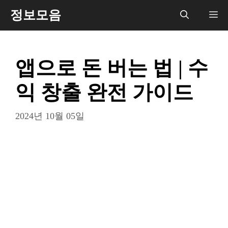
컨
정보모음
메
텐
츠
뉴
로
앱으로 돈 버는 법 | 수
건
너
익 창출 완전 가이드
뛰
기
2024년 10월 05일