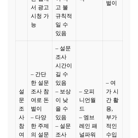
벌이
서 광고
고 불
시청 가
규칙적
능
일 수
있음
– 설문
조사
시간이
– 간단
길 수
한 설문
있음
– 여
설
조사 참
– 보상
– 오피
가 시
문
여로 돈
이 낮
니언월
간 활
조
벌이
을 수
드
용,
사
– 다양
있음
– 엠브
부가
참
한 주제
– 설문
레인 패
적인
여
의 설문
조사
널파워
수입