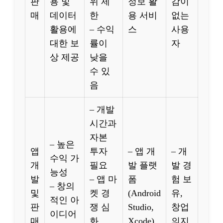
판
용 및
위 제
정보 활
감이
매
데이터
한
용 서비
없는
활용에
– 수익
스
사용
대한 보
률이
자
상 제공
낮을
수 있
음
– 개발
시간과
자본
– 높은
앱
투자
– 앱 개
– 개
수익 가
개
필요
발 플랫
발 경
능성
발
– 앱 마
폼
험 보
– 창의
및
켓 경
(Android
유,
적인 아
판
쟁 심
Studio,
창업
이디어
매
화
Xcode)
의지