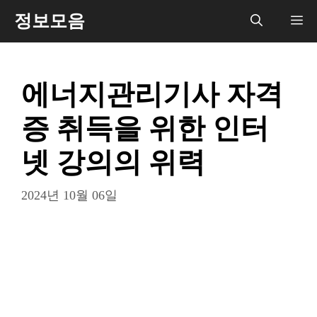
컨
정보모음
메
텐
츠
뉴
로
에너지관리기사 자격
건
너
증 취득을 위한 인터
뛰
기
넷 강의의 위력
2024년 10월 06일