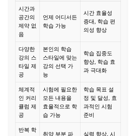
시간과
시간 효율성
공간의
언제 어디서든
증대, 학습 편
제약 없
학습 가능
의성 향상
음
다양한
본인의 학습
학습 집중도
강의 스
스타일에 맞는
향상, 학습 효
타일 제
강의 선택 가
과 극대화
공
능
체계적
시험에 필요한
학습 목표 설
인 커리
모든 내용을
정 및 달성, 효
큘럼 제
효율적으로 학
과적인 시험
공
습 가능
준비
반복 학
취약 부분 파
실력 향상, 시