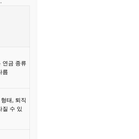
.
 연금 종류
다름
형태, 퇴직
라질 수 있