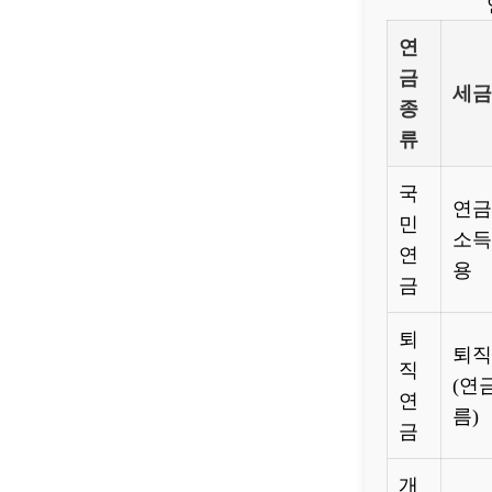
연
금
세금
종
류
국
연금
민
소득
연
용
금
퇴
퇴직
직
(연
연
름)
금
개