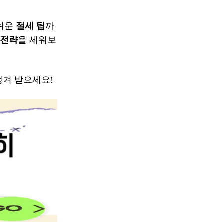
 쉬운
절세 팁
까
 전략
을 세워보
챙겨 받으세요!