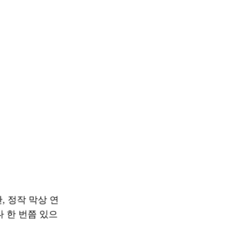
 정작 막상 연
 한 번쯤 있으