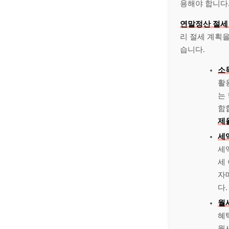
용해야 합니다.
연말정산 절세
리 절세 계획을
습니다.
소
활
는
함
제
세
세
세
자
다.
월
혜
월