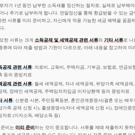
로자가 1년 동안 납부한 소득세를 정산하는 절차로, 실제로 납부해야
거나 추가로 납부하게 됩니다. 연말정산을 통해 환급받을 수 있는 
 관련 서류를 미리 준비하고, 자신에게 적용 가능한 세금 혜택을 꼼꼼
다.
요한 서류는 크게
소득공제 및 세액공제 관련 서류
와
기타 서류
로 나
 종류에 따라 제출 방법과 기한이 다르므로, 아래 내용을 참고하여 미
득공제 관련 서류
: 의료비, 교육비, 주택자금, 기부금, 보험료, 연금
축 등의 증빙자료
액공제 관련 서류
: 월세 세액공제, 자녀 세액공제, 부양가족 세액공제,
공제, 장애인 세액공제, 주택임차차입금 이자상환액 등의 증빙자료
타 서류
: 신분증 사본, 주민등록등본, 혼인관계증명서(결혼 또는 배우
양가족 공제 신청 시), 출생증명서(자녀 세액공제 신청 시), 장애인증
빙자료 (이자소득, 배당소득 등)
 준비는
미리 준비
하는 것이 중요합니다. 서류를 제때 제출하지 못하면