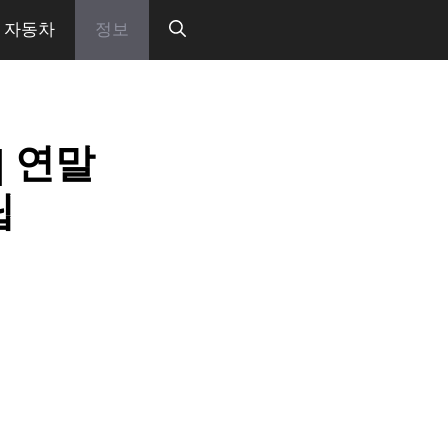
자동차
정보
| 연말
팁