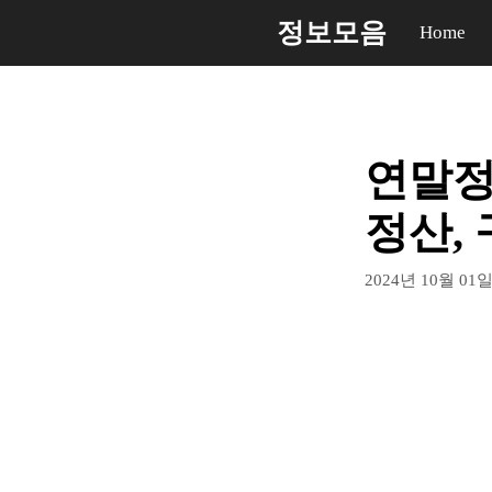
컨
정보모음
Home
텐
츠
로
건
연말정산
너
뛰
정산, 구
기
2024년 10월 01