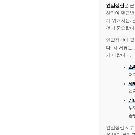
연말정산
은 근
산하여 환급받
기 위해서는,
것이 중요합니
연말정산에 필
다. 각 서류는
기 바랍니다.
소
저
세
액
기
부
증
연말정산 서류