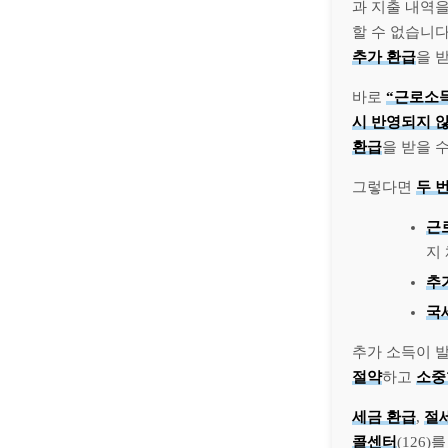
과 지출 내역
할 수 없습니다
추가 환급
을 
바로
“근로소
시 반영되지 
환급
을 받을 
그렇다면
두 
근
지
추
국
추가 소득이 
절약
하고
소중
세금 환급
,
절
콜센터
(126