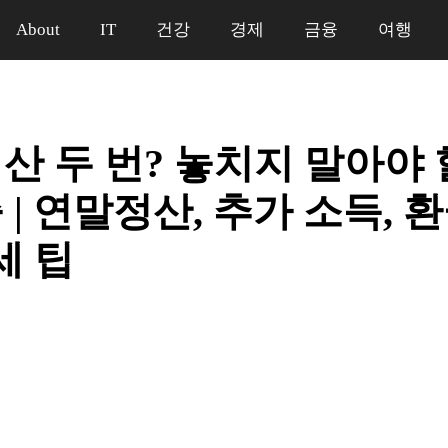
About
IT
건강
경제
금융
여행
산 두 번? 놓치지 말아야 
| 연말정산, 추가 소득, 
세 팁
일