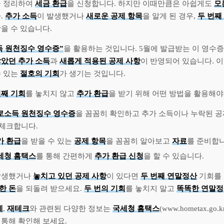
을 정리하여
세금 환급
을 신청합니다. 하지만 이때만큼은 아쉽게도
모
.
추가 소득
이 발생했거나
새로운 공제 항목
을 알게 된 경우,
두 번째
받을 수 있습니다.
득 원천징수 영수증”
을 활용하는 것입니다. 5월에 발급받는 이 영수
않았던 추가 소득
과
새롭게 적용된 공제 사항
이 반영되어 있습니다. 
수 있는
절호의 기회
가 생기는 것입니다.
번째 기회
를 놓치지 않고
추가 환급
을 받기 위해 어떤 방법을 활용해야
로소득 원천징수 영수증
을 꼼꼼히 확인하고 추가 소득이나 누락된 공
 체크합니다.
가 환급
을 받을 수 있는
공제 항목
을 꼼꼼히 알아보고
자료
를 준비합니
세청 홈택스
를 통해 간편하게
추가 환급 신청
을 할 수 있습니다.
발생했거나
놓치고 있던 공제 사항
이 있다면
두 번째 연말정산
기회를
한 돈
을 되돌려 받으세요.
두 번의 기회
를 놓치지 말고
똑똑한 연말
세
,
재테크
와 관련된 다양한 정보는
국세청 홈택스
(www.hometax.go.
)를 통해 확인해 보세요.