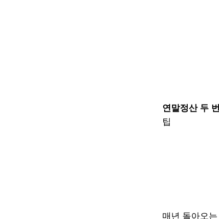
연말정산 두 번
팁
매년 돌아오는 