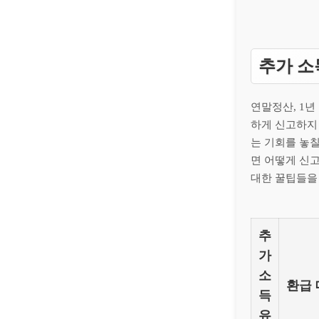
추가 소
연말정산, 1
하게 신고하지 
는 기회를 놓칠
면 어떻게 신
대한 꿀팁들을
추
가
소
환급
득
유