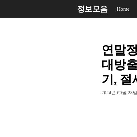
컨
정보모음
Home
텐
츠
로
건
연말정
너
뛰
대방출 
기
기, 절
2024년 09월 28