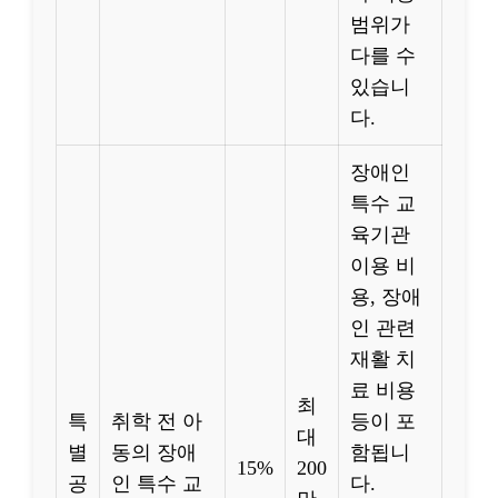
범위가
다를 수
있습니
다.
장애인
특수 교
육기관
이용 비
용, 장애
인 관련
재활 치
료 비용
최
특
취학 전 아
등이 포
대
별
동의 장애
함됩니
15%
200
공
인 특수 교
다.