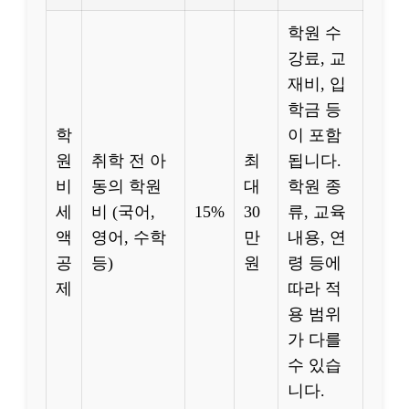
학원 수
강료, 교
재비, 입
학금 등
학
이 포함
원
취학 전 아
최
됩니다.
비
동의 학원
대
학원 종
세
비 (국어,
15%
30
류, 교육
액
영어, 수학
만
내용, 연
공
등)
원
령 등에
제
따라 적
용 범위
가 다를
수 있습
니다.