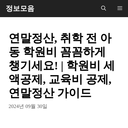
컨
정보모음
메
텐
츠
뉴
로
연말정산, 취학 전 아
건
너
동 학원비 꼼꼼하게
뛰
기
챙기세요! | 학원비 세
액공제, 교육비 공제,
연말정산 가이드
2024년 09월 30일