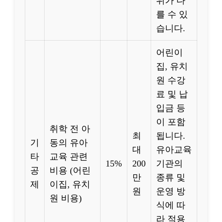
위가 다
를 수 있
습니다.
어린이
집, 유치
원 수강
료 및 납
입금 등
이 포함
취학 전 아
최
됩니다.
기
동의 유아
대
유아교육
타
교육 관련
15%
200
기관의
공
비용 (어린
만
종류 및
제
이집, 유치
원
운영 방
원 비용)
식에 따
라 적용