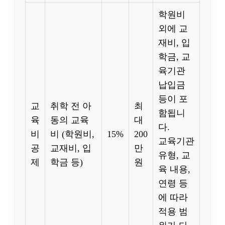
학원비
외에 교
재비, 입
학금, 교
육기관
납입금
등이 포
교
취학 전 아
최
함됩니
육
동의 교육
대
다.
비
비 (학원비,
15%
200
교육기관
공
교재비, 입
만
유형, 교
제
학금 등)
원
육 내용,
연령 등
에 따라
적용 범