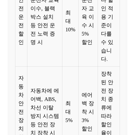
안
운전자 교육
운전
다 할
전
이수, 블랙
자 교
인 적
최
운
박스 설치
육 이
용 기
대
전
등 안전 운
수 시
준이
10%
할
전 노력 증
5%
다를
인
명 시
할인
수 있
습니
다.
장착
자
된 안
동
자동차에 에
전 장
차
에어
어백, ABS,
치 종
안
최
백 장
차선 이탈
류에
전
대
착 시
방지 시스템
따라
장
5%
3%
등 안전 장
할인
치
할인
치 장착 시
율이