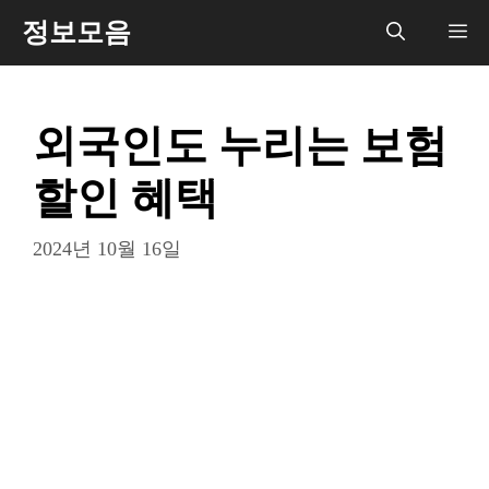
컨
정보모음
메
텐
츠
뉴
로
외국인도 누리는 보험
건
너
할인 혜택
뛰
기
2024년 10월 16일