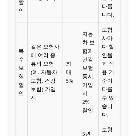
할
다릅
인
니다.
보험
자동
사마
차 보
같은 보험사
다 할
복
험과
에 여러 종
인율
수
건강
류의 보험
최
과 적
보
보험
(예: 자동차
대
용 기
험
동시
보험, 건강
5%
준이
할
가입
보험) 가입
다를
인
시
시
수 있
2%
습니
할인
다.
보험
5년