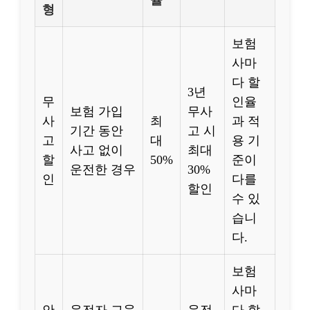
율
형
보험
사마
다 할
3년
무
인율
보험 가입
무사
사
최
과 적
기간 동안
고 시
고
대
용 기
사고 없이
최대
할
50%
준이
운전한 경우
30%
인
다를
할인
수 있
습니
다.
보험
사마