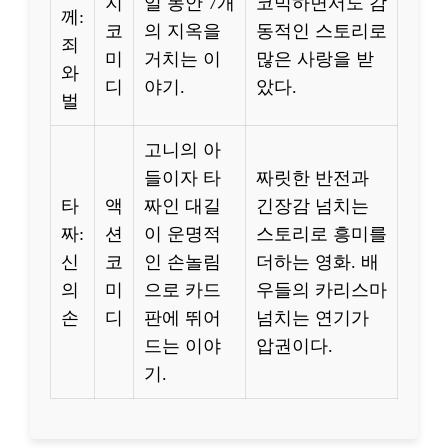
지
일 동안 7개
코믹하면서도 감
께:
코
의 지옥을
동적인 스토리로
죄
미
거치는 이
많은 사랑을 받
와
디
야기.
았다.
벌
고니의 아
들이자 타
짜릿한 반전과
타
액
짜인 대길
긴장감 넘치는
짜:
션
이 운명적
스토리로 흥미를
신
코
인 손놀림
더하는 영화. 배
의
미
으로 카드
우들의 카리스마
손
디
판에 뛰어
넘치는 연기가
드는 이야
압권이다.
기.