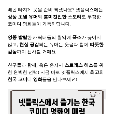
배꼽 빠지게 웃을 준비 되셨나요? 넷플릭스에는
상상 초월 유머
와
흥미진진한 스토리
로 무장한
코미디 영화들이 가득하답니다.
엉뚱 발랄
한 캐릭터들의 활약에
폭소
가 끊이지
않고,
현실 공감
되는 유머는 웃음과 함께
따뜻한
감동
까지 선사할 거예요.
친구들과 함께, 혹은 혼자서
스트레스 해소
를 위
한 완벽한 선택! 지금 바로 넷플릭스에서
최고의
한국 코미디 영화
들을 만나보세요!