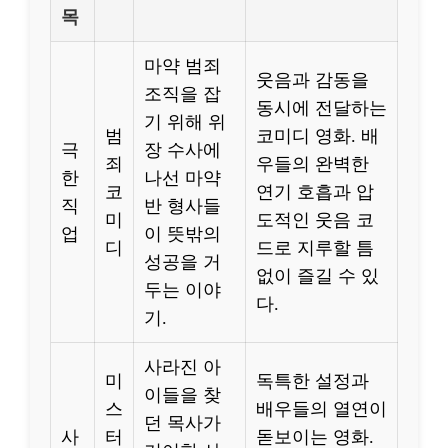
목
마약 범죄
웃음과 감동을
조직을 잡
동시에 전달하는
기 위해 위
범
코미디 영화. 배
극
장 수사에
죄
우들의 완벽한
한
나선 마약
코
연기 호흡과 압
직
반 형사들
미
도적인 웃음 코
업
이 뜻밖의
디
드로 지루할 틈
성공을 거
없이 즐길 수 있
두는 이야
다.
기.
사라진 아
미
독특한 설정과
이들을 찾
스
배우들의 열연이
던 목사가
사
터
돋보이는 영화.