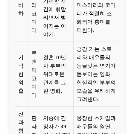
기이한 사
바
리
미스터리와 코미
건에 휘말
하
코
디가 적절히 조
리면서 벌
미
화되어 흥미를
어지는 이
디
더한다.
야기.
공감 가는 스토
로
기
결혼 10년
리와 배우들의
맨
막
차 부부의
능글맞은 연기가
틱
힌
위태로운
돋보이는 영화.
코
외
관계를 그
현실적인 부부의
미
출
린 영화.
모습을 유쾌하게
디
그려낸다.
신
판
저승에 간
웅장한 스케일과
과
타
망자가 49
배우들의 열연,
함