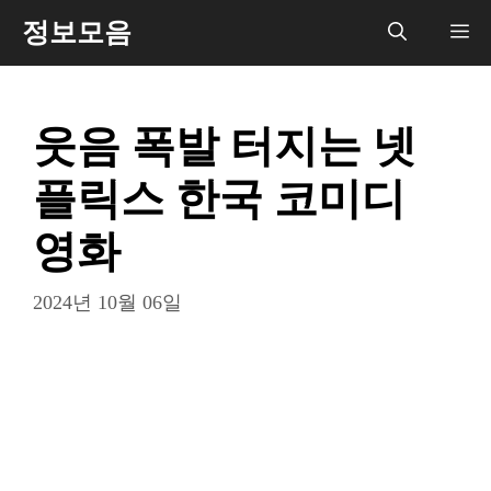
컨
정보모음
메
텐
츠
뉴
로
웃음 폭발 터지는 넷
건
너
플릭스 한국 코미디
뛰
기
영화
2024년 10월 06일