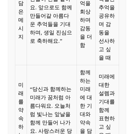
담
억을
요. 앞으로도 함께
추억을
은
회상
만들어갈 아름다
공유하
메
하며
운 추억들을 기대
며 감
시
감동
하며, 생일 진심으
동을
지
을 더
로 축하해요.”
선사하
함
고 싶
을 때
함께
미래에
하는
미
대한
“당신과 함께하는
미래
래
설렘과
미래가 꿈처럼 아
에 대
를
기대를
름다워요. 오늘처
한 기
약
함께
럼 빛나는 앞날을
대와
속
표현하
함께 만들어 나가
약속
하
고 싶
요. 사랑스러운 당
을 담