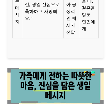
는
을 때,
신, 생일 진심으로
아 긍
메
결혼을
축하하고 사랑해
정적
시
앞둔
요.”
인 메
지
연인에
시지
게
전달