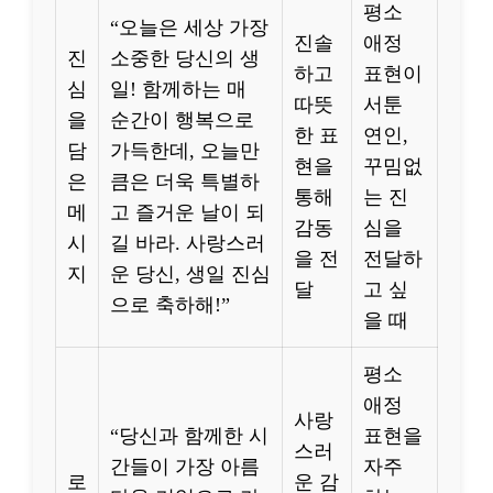
평소
“오늘은 세상 가장
진솔
애정
진
소중한 당신의 생
하고
표현이
심
일! 함께하는 매
따뜻
서툰
을
순간이 행복으로
한 표
연인,
담
가득한데, 오늘만
현을
꾸밈없
은
큼은 더욱 특별하
통해
는 진
메
고 즐거운 날이 되
감동
심을
시
길 바라. 사랑스러
을 전
전달하
지
운 당신, 생일 진심
달
고 싶
으로 축하해!”
을 때
평소
애정
사랑
“당신과 함께한 시
표현을
스러
간들이 가장 아름
자주
로
운 감