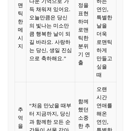
다운 기억으로 가
하는
맨
정을
득 채워져 있어요.
연인,
틱
표현
오늘만큼은 당신
특별한
한
하며
의 빛나는 미소만
날을
메
로맨
큼 행복한 날이 되
더욱
시
틱한
길 바라요. 사랑하
로맨틱
지
분위
는 당신, 생일 진심
하게
기 연
으로 축하해요.”
만들고
출
싶을
때
오랜
시간
함께
“처음 만났을 때부
연애를
추
했던
터 지금까지, 당신
해온
억
소중
과 함께한 모든 순
연인,
을
한 추
간들이 선물 같아
특별한