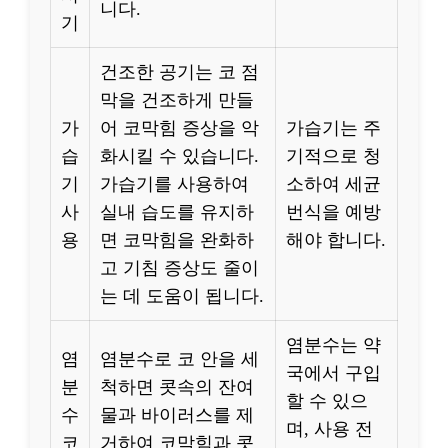
니다.
기
건조한 공기는 코 점
막을 건조하게 만들
가
어 코막힘 증상을 악
가습기는 주
습
화시킬 수 있습니다.
기적으로 청
기
가습기를 사용하여
소하여 세균
사
실내 습도를 유지하
번식을 예방
용
면 코막힘을 완화하
해야 합니다.
고 기침 증상도 줄이
는 데 도움이 됩니다.
염분수는 약
염
염분수로 코 안을 세
국에서 구입
분
척하면 콧속의 잔여
할 수 있으
수
물과 바이러스를 제
며, 사용 전
코
거하여 코막힘과 콧