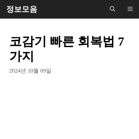
컨
정보모음
메
텐
츠
뉴
로
코감기 빠른 회복법 7
건
너
가지
뛰
기
2024년 10월 09일