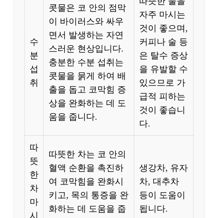
따뜻한 물을
콧물은 코 안의 점막
자주 마시는
이 바이러스와 싸우
것이 좋으며,
면서 발생하는 자연
수
커피나 술 등
스러운 현상입니다.
분
은 탈수 증상
충분한 수분 섭취는
섭
을 유발할 수
콧물을 묽게 하여 배
취
있으므로 가
출을 돕고 코막힘 증
급적 피하는
상을 완화하는 데 도
것이 좋습니
움을 줍니다.
다.
따
따뜻한 차는 코 안의
뜻
혈액 순환을 촉진하
생강차, 유자
한
여 코막힘을 완화시
차, 대추차
차
키고, 목의 통증을 완
등이 도움이
마
화하는 데 도움을 줍
됩니다.
시