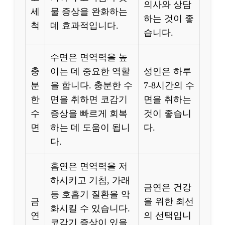
의사와 상담
세
물 증상을 완화하는
하는 것이 좋
척
데 효과적입니다.
습니다.
수면은 면역력을 높
충
이는 데 중요한 역할
성인은 하루
분
을 합니다. 충분한 수
7-8시간의 수
한
면을 취하면 코감기
면을 취하는
수
증상을 빠르게 회복
것이 좋습니
면
하는 데 도움이 됩니
다.
다.
흡연은 면역력을 저
하시키고 기침, 가래
금연은 건강
등 호흡기 질환을 악
금
을 위한 최선
화시킬 수 있습니다.
연
의 선택입니
코감기 증상이 있을