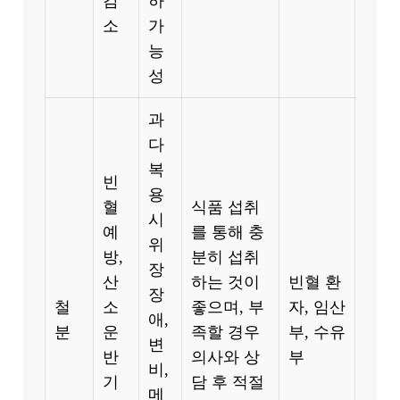
감
하
소
가
능
성
과
다
복
빈
용
혈
식품 섭취
시
예
를 통해 충
위
방,
분히 섭취
장
산
하는 것이
빈혈 환
장
철
소
좋으며, 부
자, 임산
애,
분
운
족할 경우
부, 수유
변
반
의사와 상
부
비,
기
담 후 적절
메