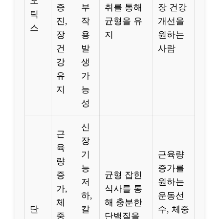
오
증
부
취를 통해
장 건강
틱
진,
작
균형을 유
개선을
스
장
용
지
원하는
건
발
사람
강
생
유
가
지
능
성
신
근
장
육
기
근육량
량
능
증가를
증
균형 잡힌
저
원하는
가,
식사를 통
하,
운동선
체
해 충분한
단
칼
수, 체중
중
단백질을