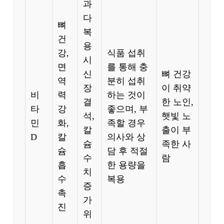
과
다
뼈
복
건
용
강,
식품 섭취
시
면
를 통해 충
신
뼈 건강
역
분히 섭취
장
이 취약
비
력
하는 것이
결
한 노인,
타
강
좋으며, 부
석,
햇빛 노
민
화,
족할 경우
칼
출이 부
D
칼
의사와 상
슘
족한 사
슘
담 후 적절
수
람
흡
한 용량을
치
수
복용
증
촉
가
진
위