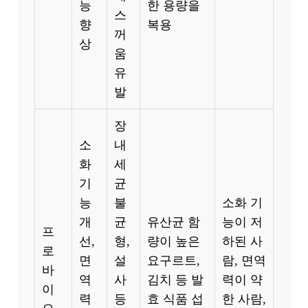
능
한 용량을
스
향
복용
꺼
상
움
유
발
장
소
내
화
세
기
균
능
불
소화 기
개
균
유산균 함
능이 저
프
선,
형,
량이 높은
하된 사
로
면
설
요구르트,
람, 면역
바
역
사
김치 등 발
력이 약
이
력
등
효 식품 섭
한 사람,