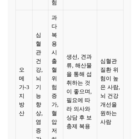
험
과
다
심
복
혈
용
관
시
생선, 견과
건
출
심혈관
류, 해산물
오
강,
혈
질환 위
을 통해 섭
메
뇌
위
험이 높
취하는 것
가-3
기
험
은 사람,
이 좋으며,
지
능
증
뇌 건강
필요에 따
방
향
가,
개선을
라 의사와
산
상,
혈
원하는
상담 후 보
염
압
사람
충제 복용
증
저