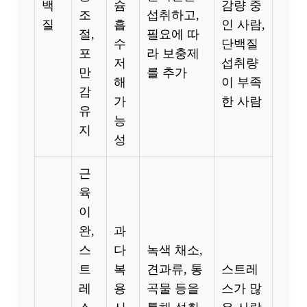
백
슘
감량 중
조
섭취하고,
질
흡
인 사람,
절,
필요에 따
수
단백질
포
라 보충제
저
섭취량
만
를 추가
해
이 부족
감
가
한 사람
유
능
지
성
근
육
이
완,
과
스
다
녹색 채소,
트
복
견과류, 통
스트레
레
용
곡물 등을
스가 많