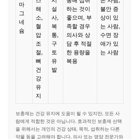
스
시
통해 섭취
은 사람,
마
해
설
하는 것이
불안 증
그
소,
사,
좋으며, 부
상이 있
네
혈
복
족할 경우
는 사람,
슘
압
통,
의사와 상
수면 장
조
구
담 후 적절
애가 있
절,
토
한 용량을
는 사람
뼈
유
복용
건
발
강
유
지
보충제는 건강 유지에 도움이 될 수 있지만, 모든 사
람에게 적합한 것은 아닙니다. 효과적인 보충제 선택
을 위해서는 개인의 건강 상태, 목적, 섭취하는 다른
약물 등을 고려해야 합니다. 의사 또는 영양 전문가와