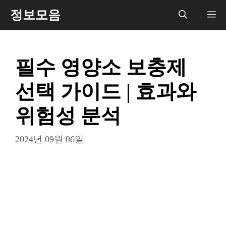
컨
정보모음
메
텐
츠
뉴
로
필수 영양소 보충제
건
너
선택 가이드 | 효과와
뛰
기
위험성 분석
2024년 09월 06일