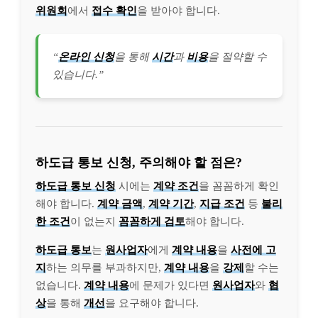
위원회
에서
접수 확인
을 받아야 합니다.
“
온라인 신청
을 통해
시간
과
비용
을 절약할 수
있습니다.”
하도급 통보 신청, 주의해야 할 점은?
하도급 통보 신청
시에는
계약 조건
을 꼼꼼하게 확인
해야 합니다.
계약 금액
,
계약 기간
,
지급 조건
등
불리
한 조건
이 없는지
꼼꼼하게 검토
해야 합니다.
하도급 통보
는
원사업자
에게
계약 내용
을
사전에 고
지
하는 의무를 부과하지만,
계약 내용
을
강제
할 수는
없습니다.
계약 내용
에 문제가 있다면
원사업자
와
협
상
을 통해
개선
을 요구해야 합니다.