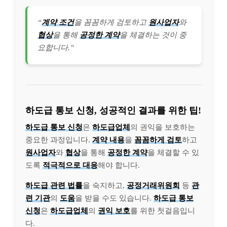
“
계약 조건
을 꼼꼼하게 검토하고
원사업자
와
협상
을 통해
공정한 계약
을 체결하는 것이 중
요합니다.”
하도급 통보 신청, 성공적인 결과를 위한 팁!
하도급 통보 신청
은
하도급업체
의 권익을 보호하는
중요한 과정입니다.
계약 내용
을
꼼꼼하게 검토
하고
원사업자
와
협상
을 통해
공정한 계약
을 체결할 수 있
도록
적극적으로 대응
해야 합니다.
하도급 관련 법률
을 숙지하고,
공정거래위원회
등
관
련 기관
의
도움
을 받을 수도 있습니다.
하도급 통보
신청
은
하도급업체
의
권익 보호
를 위한 첫걸음입니
다.