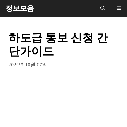
컨
정보모음
메
텐
츠
뉴
로
하도급 통보 신청 간
건
너
단가이드
뛰
기
2024년 10월 07일