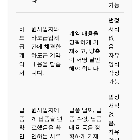
다.
가능
법정
하
원사업자와
서식
계약 내용을
도
하도급업체
없
명확하게 기
급
간에 체결한
음,
재하고, 양측
계
하도급 계약
자유
이 서명 날인
약
내용을 담습
양식
해야 합니다.
서
니다.
작성
가능
법정
서식
납
원사업자에
납품 날짜, 납
없
품
게 납품을 완
품 수량, 납품
음,
확
료했음을 확
내용 등을 정
자유
인
인하는 서류
확하게 기재