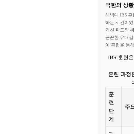
극한의 상황
해병대 IBS 
하는 시간이었
거친 파도와 
끈끈한 유대감
이 훈련을 통해
IBS 훈련
훈련 과정
훈
련
주요
단
계