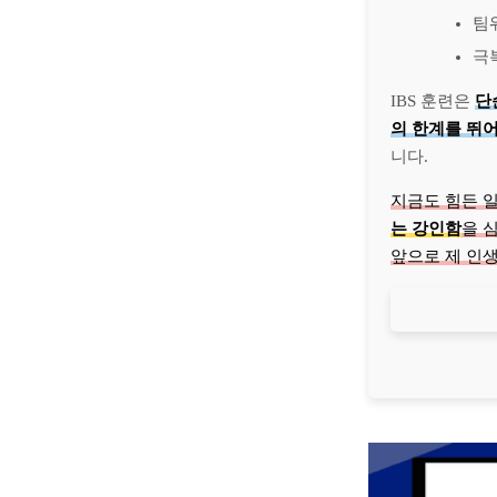
팀
극
IBS 훈련은
단
의 한계를 뛰
니다.
지금도 힘든 일
는 강인함
을 
앞으로 제 인생