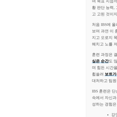
며 목표 지점까
황 판단 능력
고 고된 것이지
처음 IBS에 
보며 과연 이
지고 오로지 
헤치고 노를 저
훈련 과정은 결
싶은 순간
도 
며 힘든 시간
휩쓸려
보트가
대처하고 팀원
IBS 훈련은 
속에서 자신과
성하는 경험은
강