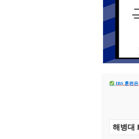
IBS 훈련
해병대 I