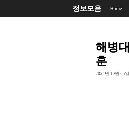
컨
정보모음
Home
텐
츠
로
건
해병대 
너
뛰
훈
기
2024년 10월 05