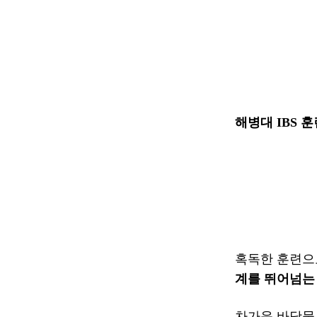
해병대 IBS 
혹독한 훈련으
계를 뛰어넘는
차가운 바닷물