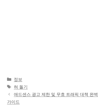
카
정보
테
태
혀 돌기
고
그
애드센스 광고 제한 및 무효 트래픽 대책 완벽
리
가이드