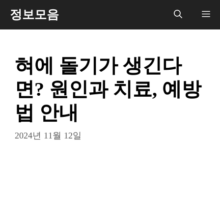
컨
정보모음
메
텐
츠
뉴
로
혀에 돌기가 생긴다
건
너
면? 원인과 치료, 예방
뛰
기
법 안내
2024년 11월 12일