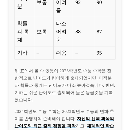
보통
어려
92
90
분
움
확률
다소
과 통
보통
어려
88
87
계
움
기하
–
쉬움
–
95
위 표에서 볼 수 있듯이 2023학년도 수능 수학은 전
반적으로 난이도가 평이하게 출제되었지만, 미적분
과 확률과 통계는 난이도가 다소 높아졌습니다. 반면,
기하는 쉬운 난이도로 출제되어 높은 등급컷을 기록
했습니다.
2024학년도 수능 수학은 2023학년도 수능의 변화 추
이를 반영하여 준비해야 합니다.
자신의 선택 과목의
난이도와 최근 출제 경향을 파악
하고,
체계적인 학습