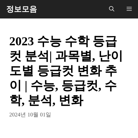
컨
정보모음
메
텐
츠
뉴
로
2023 수능 수학 등급
건
너
컷 분석| 과목별, 난이
뛰
기
도별 등급컷 변화 추
이 | 수능, 등급컷, 수
학, 분석, 변화
2024년 10월 01일