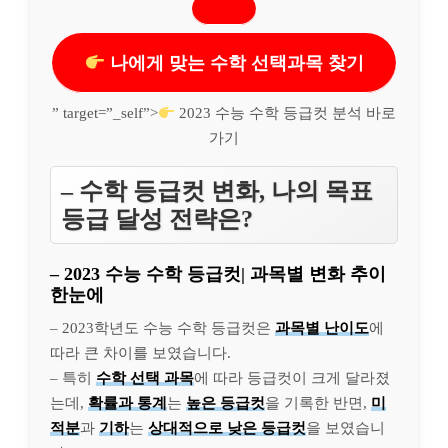
나에게 맞는 수학 선택과목 찾기
” target=”_self”>
2023 수능 수학 등급컷 분석 바로
가기
– 수학 등급컷 변화, 나의 목표
등급 달성 전략은?
– 2023 수능 수학 등급컷| 과목별 변화 추이
한눈에
– 2023학년도 수능 수학 등급컷은
과목별 난이도
에
따라 큰 차이를 보였습니다.
– 특히
수학 선택 과목
에 따라 등급컷이 크게 달라졌
는데,
확률과 통계
는
높은 등급컷
을 기록한 반면,
미
적분
과
기하
는
상대적으로 낮은 등급컷
을 보였습니