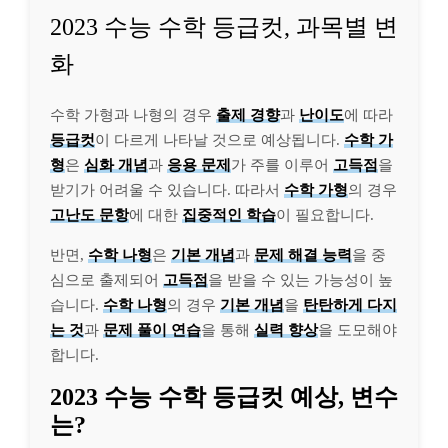
2023 수능 수학 등급컷, 과목별 변
화
수학 가형과 나형의 경우
출제 경향
과
난이도
에 따라
등급컷
이 다르게 나타날 것으로 예상됩니다.
수학 가
형
은
심화 개념
과
응용 문제
가 주를 이루어
고득점
을
받기가 어려울 수 있습니다. 따라서
수학 가형
의 경우
고난도 문항
에 대한
집중적인 학습
이 필요합니다.
반면,
수학 나형
은
기본 개념
과
문제 해결 능력
을 중
심으로 출제되어
고득점
을 받을 수 있는 가능성이 높
습니다.
수학 나형
의 경우
기본 개념
을
탄탄하게 다지
는 것
과
문제 풀이 연습
을 통해
실력 향상
을 도모해야
합니다.
2023 수능 수학 등급컷 예상, 변수
는?