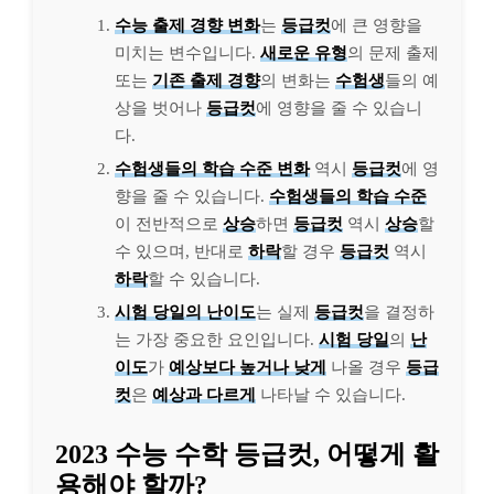
수능 출제 경향 변화
는
등급컷
에 큰 영향을
미치는 변수입니다.
새로운 유형
의 문제 출제
또는
기존 출제 경향
의 변화는
수험생
들의 예
상을 벗어나
등급컷
에 영향을 줄 수 있습니
다.
수험생들의 학습 수준 변화
역시
등급컷
에 영
향을 줄 수 있습니다.
수험생들의 학습 수준
이 전반적으로
상승
하면
등급컷
역시
상승
할
수 있으며, 반대로
하락
할 경우
등급컷
역시
하락
할 수 있습니다.
시험 당일의 난이도
는 실제
등급컷
을 결정하
는 가장 중요한 요인입니다.
시험 당일
의
난
이도
가
예상보다 높거나 낮게
나올 경우
등급
컷
은
예상과 다르게
나타날 수 있습니다.
2023 수능 수학 등급컷, 어떻게 활
용해야 할까?