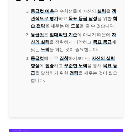
등급컷 예측
은 수험생들이 자신의
실력
을
객
관적으로 평가
하고
목표 등급 달성
을 위한
학
습 전략
을 세우는 데
도움
을 줄 수 있습니다.
등급컷
은
절대적인 기준
이 아니기 때문에
자
신의 실력
을 정확하게 파악하고
목표 등급
에
맞는
노력
을 하는 것이 중요합니다.
등급컷
에 너무
집착
하기보다는
자신의 실력
향상
에
집중
하고
꾸준한 노력
을 통해
목표 등
급
을 달성하기 위한
전략
을 세우는 것이 필요
합니다.