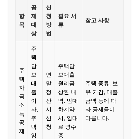
공
신
항
제
청
필요 서
참고 사항
목
대
방
류
상
법
주
택
담
주택담
주
보
연
보대출
택
대
말
원리금
주택 종류, 보
자
출
정
상환 내
유 기간, 대출
금
이
산
역, 임대
금액 등에 따
소
자,
시
차계약
라 공제율이
득
주
신
서, 임대
다릅니다.
공
택
청
료 영수
제
임
증