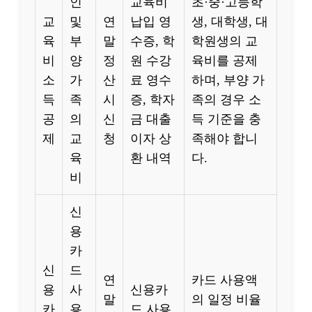
인
교육비
초·중·고등학
교
및
연
납입 영
생, 대학생, 대
육
부
말
수증, 학
학원생의 교
비
양
정
원 수강
육비를 공제
소
가
산
료 영수
하며, 부양 가
득
족
시
증, 학자
족의 경우 소
공
의
신
금 대출
득 기준을 충
제
교
청
이자 상
족해야 합니
육
환 내역
다.
비
신
용
카
신
드
연
카드 사용액
용
사
신용카
말
의 일정 비율
카
용
드 사용