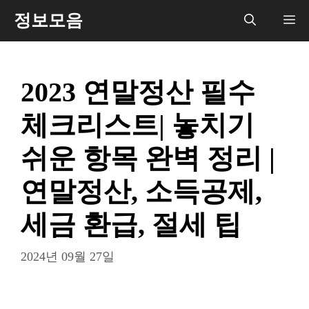
컨
정보모음
메
텐
츠
뉴
로
2023 연말정산 필수
건
너
체크리스트| 놓치기
뛰
기
쉬운 항목 완벽 정리 |
연말정산, 소득공제,
세금 환급, 절세 팁
2024년 09월 27일