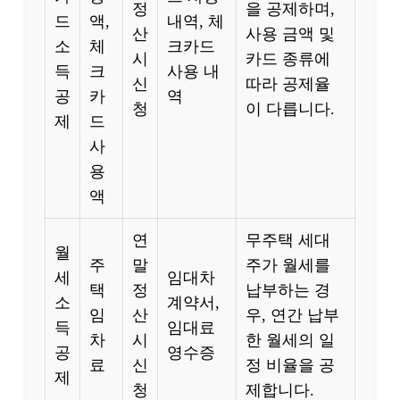
정
을 공제하며,
드
액,
내역, 체
산
사용 금액 및
소
체
크카드
시
카드 종류에
득
크
사용 내
신
따라 공제율
공
카
역
청
이 다릅니다.
제
드
사
용
액
연
무주택 세대
월
주
말
주가 월세를
세
임대차
택
정
납부하는 경
소
계약서,
임
산
우, 연간 납부
득
임대료
차
시
한 월세의 일
공
영수증
료
신
정 비율을 공
제
청
제합니다.