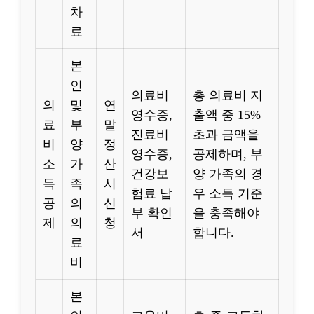
차
료
본
인
의료비
총 의료비 지
의
및
연
영수증,
출액 중 15%
료
부
말
진료비
초과 금액을
비
양
정
영수증,
공제하며, 부
소
가
산
건강보
양 가족의 경
득
족
시
험료 납
우 소득 기준
공
의
신
부 확인
을 충족해야
제
의
청
서
합니다.
료
비
본