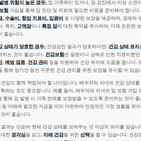
 발병 위험이 높은 경우:
암 가족력이 있거나, 암 검진에서 이상 소견
 보험
가입을 통해 암 진단 및 치료에 필요한 비용을 준비해야 합니다.
금, 수술비, 항암 치료비, 입원비
등 다양한 보장을 제공하여, 경제적 
. 특히,
고액암
이나
특정 암
에 대한 특약을 추가하여, 더욱 든든한 
이 좋습니다.
강 상태가 양호한 경우:
건강검진 결과가 양호하다면,
건강 상태 유지
화하는 것이 좋습니다.
건강보험
은 질병이나 상해로 인한 치료비뿐만
진
,
예방 접종
,
건강 관리
등을 지원하여 건강 유지에 도움을 줍니다. 
을 통해 장기간 동안 꾸준한 건강 관리를 위한 보장을 유지할 수 있습
 건강도 함께 책임져야 할 나이입니다. 배우자와 자녀의 건강 상태
계획하는 것도 중요합니다. 예를 들어, 배우자와 자녀의 암 보험 가입
을 통해 암 발병 시 가족 전체를 보장받을 수 있도록 준비하는 것이 좋
금
등 미래에 필요한 자금을 미리 마련하여 안정적인 가정 생활을 유지
 것이 좋습니다.
 결과는 단순히 현재 건강 상태를 보여주는 것 이상의 의미를 갖습니
 대한
경각심
을 갖고,
미래 건강
을 위한
선택
을 할 수 있습니다. 건강