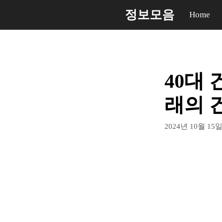
컨
정보모음
Home
텐
츠
로
건
40대 
너
뛰
래의 
기
2024년 10월 15