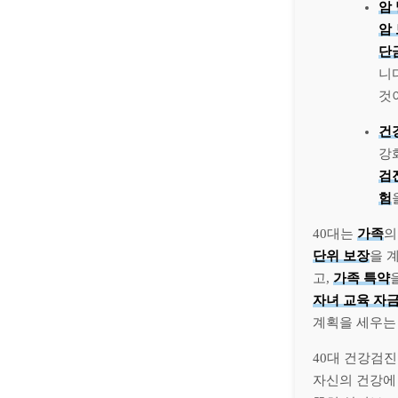
암
암
단
니다
것
건
강
검
험
40대는
가족
의
단위 보장
을 
고,
가족 특약
자녀 교육 자
계획을 세우는
40대 건강검진
자신의 건강에