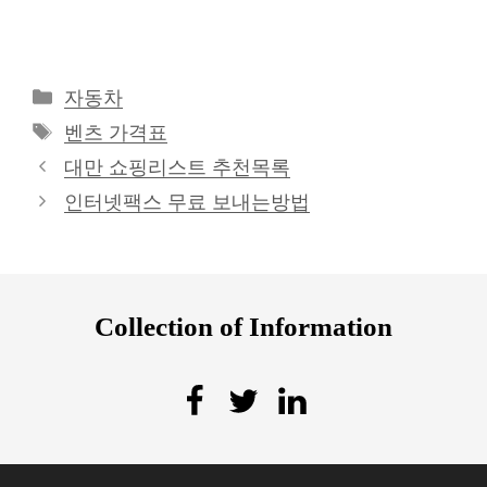
카
자동차
테
태
벤츠 가격표
고
그
대만 쇼핑리스트 추천목록
리
인터넷팩스 무료 보내는방법
Collection of Information