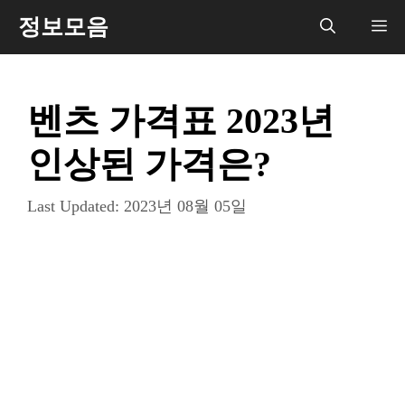
컨
정보모음
메
텐
츠
뉴
로
벤츠 가격표 2023년
건
너
인상된 가격은?
뛰
기
Last Updated:
2023년 08월 05일