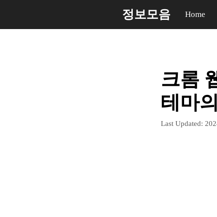
컨
정보모음
Home
텐
츠
로
건
크롬 
너
뛰
테마의
기
Last Updated:
20