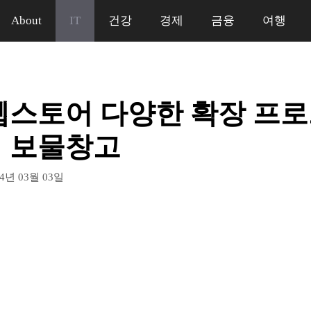
About
IT
건강
경제
금융
여행
웹스토어 다양한 확장 프
 보물창고
24년 03월 03일