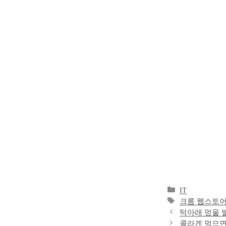
카
IT
테
태
크롬 웹스토
고
그
턱아래 멍울 
리
콜라겐 먹으면