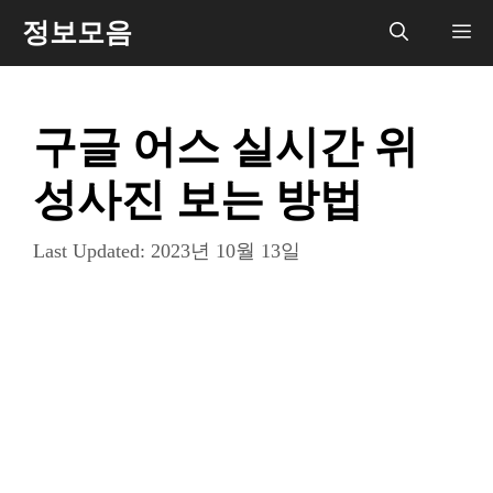
컨
정보모음
메
텐
츠
뉴
로
구글 어스 실시간 위
건
너
성사진 보는 방법
뛰
기
Last Updated:
2023년 10월 13일