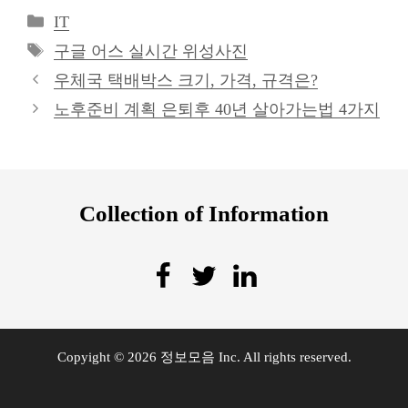
카
IT
테
태
구글 어스 실시간 위성사진
고
그
우체국 택배박스 크기, 가격, 규격은?
리
노후준비 계획 은퇴후 40년 살아가는법 4가지
Collection of Information
Copyight © 2026
정보모음
Inc. All rights reserved.