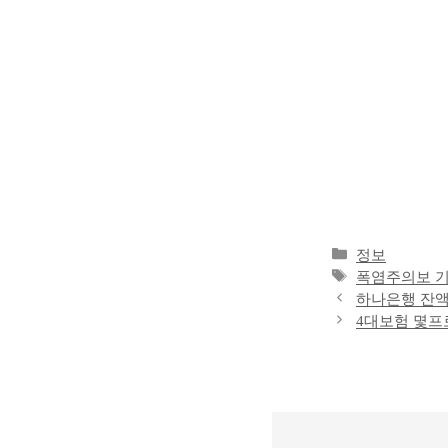
카
정보
테
태
폭염주의보 
고
그
하나은행 잔액
리
4대보험 몇프