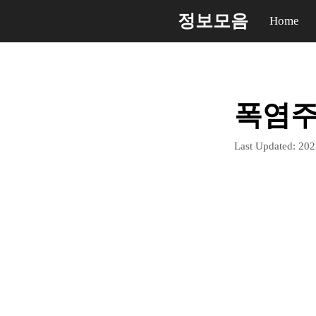
컨
정보모음
Home
텐
츠
로
건
폭염주
너
뛰
Last Updated:
20
기