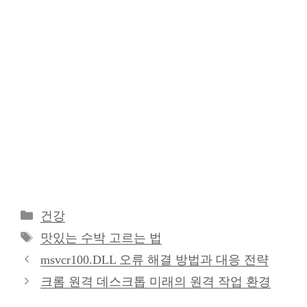
카
건강
테
태
맛있는 수박 고르는 법
고
그
msvcr100.DLL 오류 해결 방법과 대응 전략
리
크롬 원격 데스크톱 미래의 원격 작업 환경