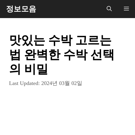
컨
정보모음
메
텐
츠
뉴
로
맛있는 수박 고르는
건
너
법 완벽한 수박 선택
뛰
기
의 비밀
Last Updated:
2024년 03월 02일