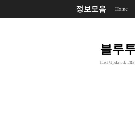
컨
정보모음
Home
텐
츠
로
건
블루투
너
뛰
Last Updated:
20
기