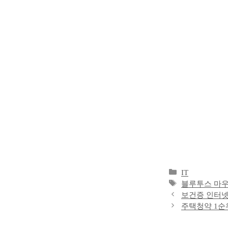
카
IT
테
태
블루투스 마
고
그
보건증 인터넷
리
주택청약 1순