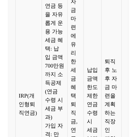
자
연금 등
금
을 자유
마
롭게 운
련
용 가능
에
세금 혜
유
택: 납
리
입 금액
한
퇴직
700만원
세
납입
후 노
까지 소
금
금액
후 자
득공제
혜
한도
금 마
(연금
IRP(개
택
제한
련을
수령 시
인형퇴
퇴
연금
계획
세금 부
직연금)
직
수령
하는
과)
금,
시
직장
가입 자
연
세금
인
격: 만