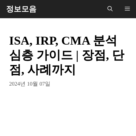
컨
정보모음
메
텐
츠
뉴
로
ISA, IRP, CMA 분석
건
너
심층 가이드 | 장점, 단
뛰
기
점, 사례까지
2024년 10월 07일