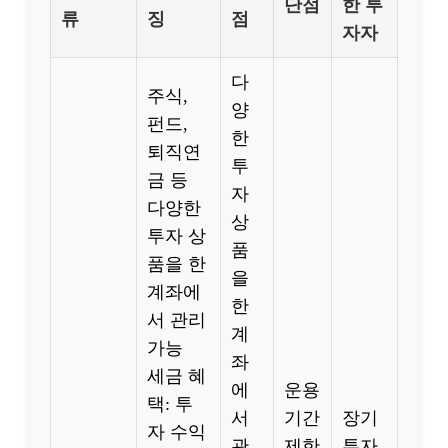
단점
한 투
류
징
점
자자
다
주식,
양
펀드,
한
퇴직연
투
금 등
자
다양한
상
투자 상
품
품을 한
을
계좌에
한
서 관리
계
가능
좌
세금 혜
에
운용
택: 투
서
기간
장기
자 수익
관
제한
투자