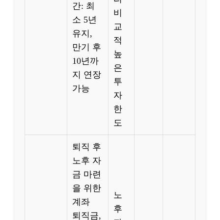
간: 최
비
소 5년
교
유지,
적
만기 후
높
10년까
은
지 연장
투
가능
자
한
도
퇴직 후
노후 자
금 마련
을 위한
노
계좌
후
퇴직금,