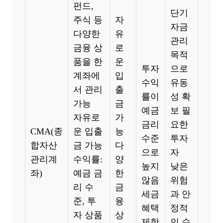
펀드,
단기
주식 등
자
자금
다양한
유
관리
금융 상
로
목적
품을 한
운
투자
으로
계좌에
입
수익
유동
서 관리
출
률이
성 확
가능
금
예금
보 필
자유로
가
금리
요한
CMA(종
운 입출
능
수준
투자
합자산
금 가능
다
으로
자
관리계
수익률:
양
높지
낮은
좌)
예금 금
한
않음
위험
리 수
금
세금
과 안
준, 투
융
혜택
정적
자 상품
상
제한
인 수