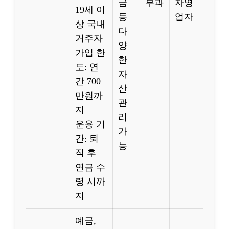
금
부과
자영
19세 이
등
업자
상 국내
다
거주자
양
가입 한
한
도: 연
자
간 700
산
만원까
관
지
리
운용 기
가
간: 퇴
능
직 후
연금 수
령 시까
지
예금,