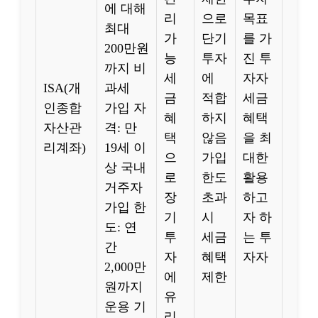
에 대해
리
으로
목표
최대
가
단기
를 가
200만원
능
투자
진 투
까지 비
세
에
자자
ISA(개
과세
금
적합
세금
인종합
가입 자
혜
하지
혜택
자산관
격: 만
택
않음
을 최
리계좌)
19세 이
으
가입
대한
상 국내
로
한도
활용
거주자
장
초과
하고
가입 한
기
시
자 하
도: 연
투
세금
는 투
간
자
혜택
자자
2,000만
에
제한
원까지
유
운용 기
리