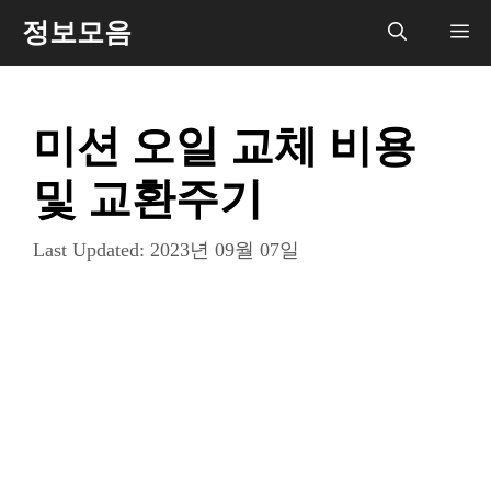
컨
정보모음
메
텐
츠
뉴
로
미션 오일 교체 비용
건
너
및 교환주기
뛰
기
Last Updated:
2023년 09월 07일