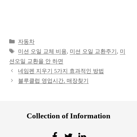
카
자동차
테
태
미션 오일 교체 비용
,
미션 오일 교환주기
,
미
고
그
션오일 교환을 안 하면
리
네임펜 지우기 5가지 효과적인 방법
블루클럽 영업시간, 매장찾기
Collection of Information