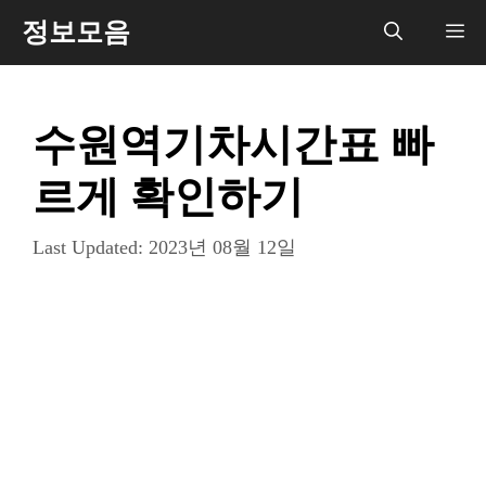
컨
정보모음
메
텐
츠
뉴
로
수원역기차시간표 빠
건
너
르게 확인하기
뛰
기
Last Updated:
2023년 08월 12일