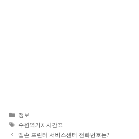
카
정보
테
태
수원역기차시간표
고
그
엡손 프린터 서비스센터 전화번호는?
리