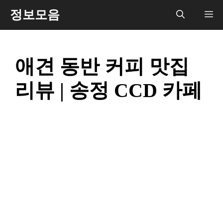
컨
정보모음
메
텐
츠
뉴
로
애견 동반 커피 맛집
건
너
리뷰 | 송정 CCD 카페
뛰
기