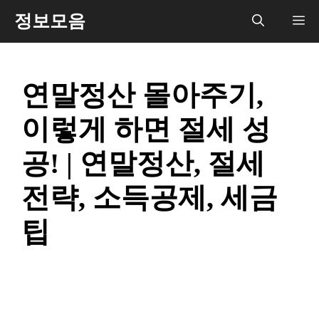
컨
정보모음
메
텐
츠
뉴
로
연말정산 몰아주기,
건
너
이렇게 하면 절세 성
뛰
기
공! | 연말정산, 절세
전략, 소득공제, 세금
팁