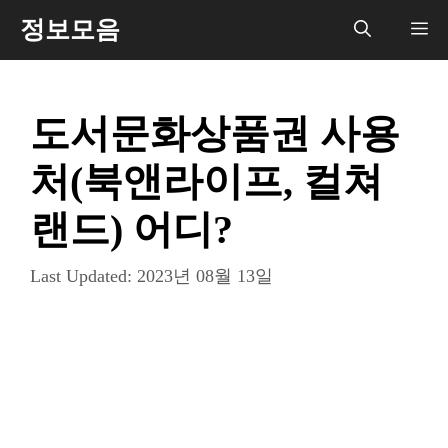
컨
정보모음
메
텐
츠
뉴
로
도서문화상품권 사용
건
너
처(북앤라이프, 컬쳐
뛰
기
랜드) 어디?
Last Updated:
2023년 08월 13일