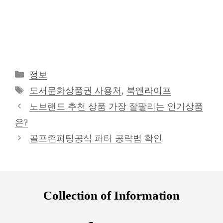
카
정보
테
태
도서문화상품권 사용처
,
북앤라이프
고
그
노브랜드 추천 상품 가장 잘팔리는 인기상품
리
은?
골프존퍼팅공식 퍼터 공략법 확인
Collection of Information