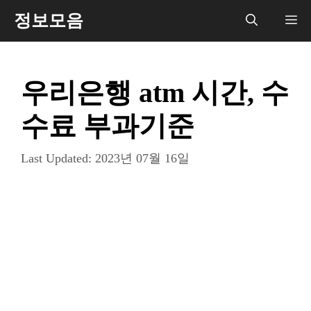
컨
정보모음
메
텐
츠
뉴
로
우리은행 atm 시간, 수
건
너
수료 부과기준
뛰
기
Last Updated:
2023년 07월 16일